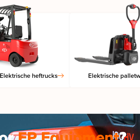
Elektrische heftrucks
Elektrische palle
oor
EP Equipment
?