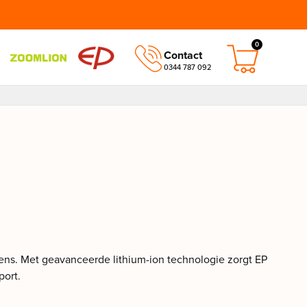
0
Contact
0344 787 092
gens. Met geavanceerde lithium-ion technologie zorgt EP
port.