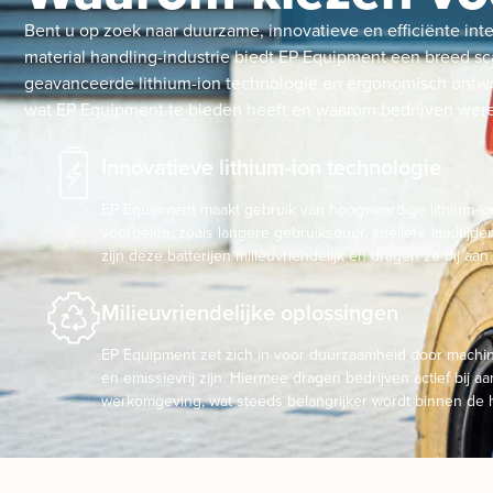
Bent u op zoek naar duurzame, innovatieve en efficiënte in
material handling-industrie biedt EP Equipment een breed sc
geavanceerde lithium-ion technologie en ergonomisch ontwer
wat EP Equipment te bieden heeft en waarom bedrijven werel
Innovatieve lithium-ion technologie
EP Equipment maakt gebruik van hoogwaardige lithium-ion
voordelen, zoals langere gebruiksduur, snellere laadtij
zijn deze batterijen milieuvriendelijk en dragen ze bij aa
Milieuvriendelijke oplossingen
EP Equipment zet zich in voor duurzaamheid door machine
en emissievrij zijn. Hiermee dragen bedrijven actief bij a
werkomgeving, wat steeds belangrijker wordt binnen de 