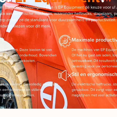
tern transportoplossingen? Dan is EP Equipment dé keuze voor u
ala aan elektrische machines, waaronder heftrucks, stapelaars,
p zetten ze de standaard voor duurzaamheid en productiviteit.
dwijd kiezen voor dit merk.
Maximale productivi
 batterijen. Deze bieden tal van
De machines van EP Equipme
den en minder onderhoud. Bovendien
Of het nu gaat om laden, los
n lagere energiekosten.
betrouwbaar. Dit resulteert
belasting voor uw personeel
Stil en ergonomisc
s te leveren die volledig elektrisch
De elektrische heftrucks, s
an een schonere en stillere
geruisloos. Dit zorgt voor e
huidige milieunormen.
magazijnen met veel activitei