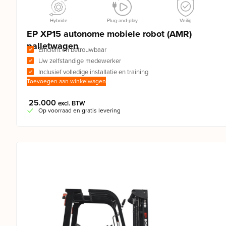
Hybride
Plug-and-play
Veilig
EP XP15 autonome mobiele robot (AMR)
palletwagen
Efficiënt en betrouwbaar
Uw zelfstandige medewerker
Inclusief volledige installatie en training
Toevoegen aan winkelwagen
25.000
excl. BTW
Op voorraad en gratis levering