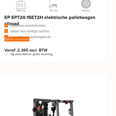
1500 kg
115 mm
Rubber
EP EPT20-15ET2H elektrische palletwagen
allroad
Rubberen aandrijfwielen
Ideaal voor stoffige ruimtes
Geschikt voor buitengebruik
Opties selecteren
Vanaf: 2.395 excl. BTW
Op voorraad en gratis levering