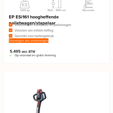
1.600 kg
1600 – 1950 mm
Monomast
EP ESi161 hoogheffende
palletwagen/stapelaar
Voorzien van monomast en palletwagen
Voorzien van initiële heffing
Geschikt voor buitengebruik
Toevoegen aan winkelwagen
5.495
excl. BTW
Op voorraad en gratis levering