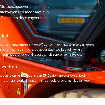
! Als toonaangevend merk in de
 palletwagens en meer. Met hun
 Ontdek op deze pagina alles
teit
nt zijn ontworpen om de efficiency in uw magazijn te verhogen.
sen of intern transport, de apparatuur werkt snel, veilig en
 in een hogere verwerkingscapaciteit zonder extra fysieke
.
h werken
tapelaars en palletwagens van EP Equipment werken vrijwel
en prettiger werkklimaat en minder geluidsoverlast, ideaal voor
t.