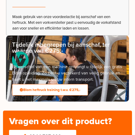
Maak gebruik van onze voordeelactie bij aanschaf van een
heftruck. Met een vorkversteller past u eenvoudig de vorkafstand
aan voor sneller en efficiënter laden en lossen.
Tijdelijk inbegrepen bij aanschaf, ter
waarde van €275,-
Bij aanschaf van een machine ontvangt u tijdelijk een gratis
Blom opleiding. Zo bent u verzekerd van veilig gebruik en
haalt u het maximale uit uw intern transport.
Blom heftruck training t.w.v. €275,-
Vragen over dit product?