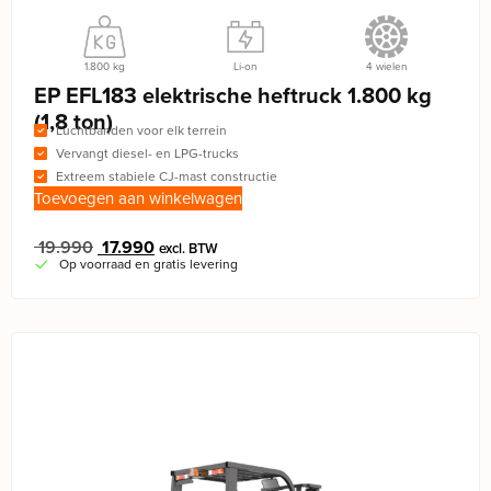
1.800 kg
Li-on
4 wielen
EP EFL183 elektrische heftruck 1.800 kg
(1,8 ton)
Luchtbanden voor elk terrein
Vervangt diesel- en LPG-trucks
Extreem stabiele CJ-mast constructie
Toevoegen aan winkelwagen
19.990
17.990
excl. BTW
Op voorraad en gratis levering