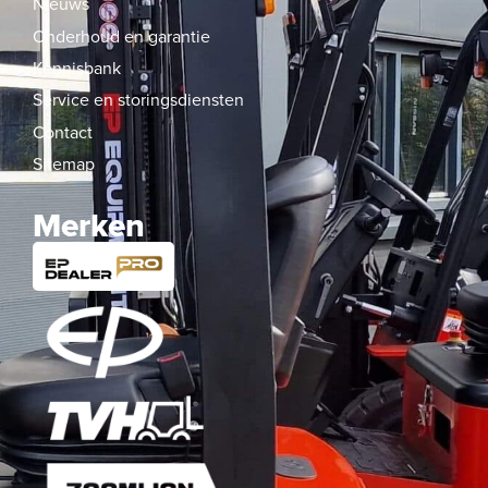
Nieuws
Onderhoud en garantie
Kennisbank
Service en storingsdiensten
Contact
Sitemap
Merken