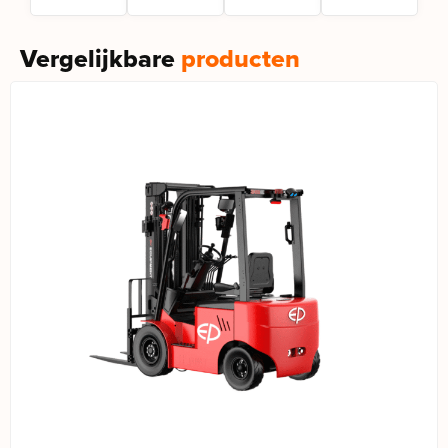
gedoe.
transport.
Vergelijkbare
producten