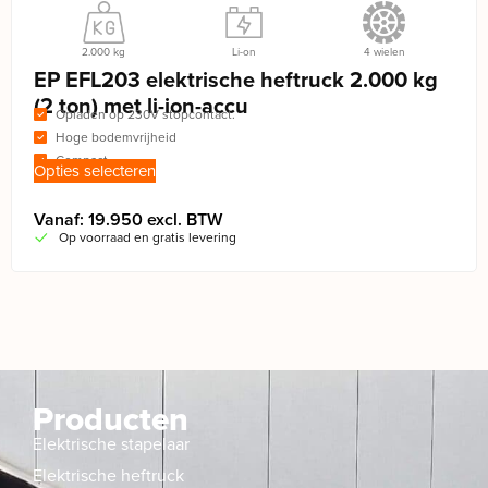
2.000 kg
Li-on
4 wielen
EP EFL203 elektrische heftruck 2.000 kg
(2 ton) met li-ion-accu
Opladen op 230V stopcontact.
Hoge bodemvrijheid
Compact
Opties selecteren
Vanaf: 19.950 excl. BTW
Op voorraad en gratis levering
Producten
Elektrische stapelaar
Elektrische heftruck