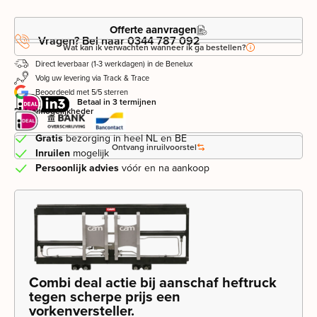
Offerte aanvragen
Vragen? Bel naar 0344 787 092
Wat kan ik verwachten wanneer ik ga bestellen?
Direct leverbaar (1-3 werkdagen) in de Benelux
Volg uw levering via Track & Trace
Beoordeeld met 5/5 sterren
Betaal in 3 termijnen
Betaalmogelijkheden
Gratis
bezorging in heel NL en BE
Leasevoorstel aanvragen
Ontvang inruilvoorstel
Inruilen
mogelijk
Persoonlijk advies
vóór en na aankoop
Combi deal actie bij aanschaf heftruck
tegen scherpe prijs een
vorkenversteller.