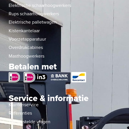
Elektrische schaarhoogwerkers
Rups schaarhoogwerkers
Elektrische palletwagen
Kistenkantelaar
Voorzetapparatuur
Overdrukcabines
Masthoogwerkers
Betalen met
Service & informatie
Klantenservice
Referenties
Veelgestelde vragen