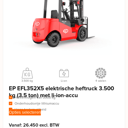
3.500 kg
Li-on
4 wielen
EP EFL352X5 elektrische heftruck 3.500
kg (3.5 ton) met li-ion-accu
Hefvermogen van 3000 kg
Onderhoudsvrije lithiumaccu
Hoge bodemvrijheid
Opties selecteren
Vanaf: 26.450 excl. BTW