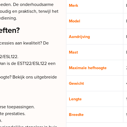
mheden. De onderhoudsarme
Merk
dig en praktisch, terwijl het
ediening.
Model
eften?
Aandrijving
essies aan kwaliteit? De
Mast
2/ESL122.
 Dan is de EST122/ESL122 een
Maximale hefhoogte
gte? Bekijk ons uitgebreide
Gewicht
Lengte
erse toepassingen.
 prestaties.
Breedte
n.
riendelijke stapelaar in huis