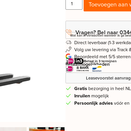
Toevoegen aan 
Vragen? Bel naar 034
Wat kan ik verwachten wanneer ik ga best
Direct leverbaar (1-3 werkd
Volg uw levering via Track 
Beoordeeld met 5/5 sterren
Betaal in 3 termijnen
Betaalmogelijkheden
Leasevoorstel aanvra
Gratis
bezorging in heel N
Inruilen
mogelijk
Persoonlijk advies
vóór en