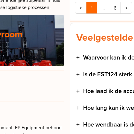
kse logistieke processen.
<
1
…
6
>
wroom
Veelgestelde
Waarvoor kan ik d
Is de EST124 sterk
Hoe laad ik de acc
Hoe lang kan ik we
Hoe wendbaar is de
uipment. EP Equipment behoort