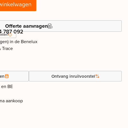
winkelwagen
Offerte aanvragen
4 787 092
ellen?
agen) in de Benelux
& Trace
gen
Ontvang inruilvoorstel
L en BE
 na aankoop