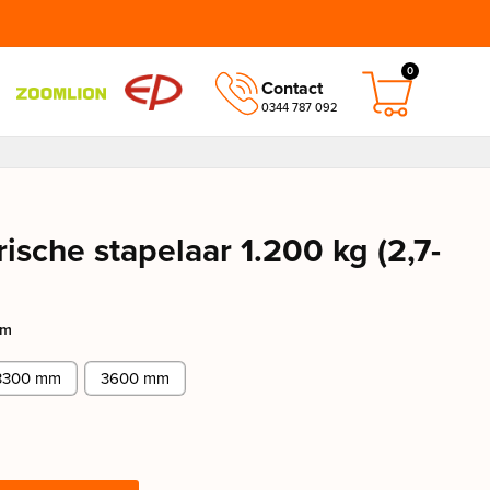
0
Contact
0344 787 092
ische stapelaar 1.200 kg (2,7-
mm
3300 mm
3600 mm