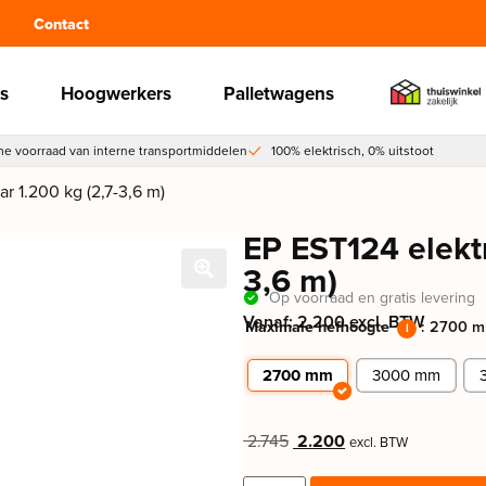
Contact
s
Hoogwerkers
Palletwagens
e voorraad van interne transportmiddelen
100% elektrisch, 0% uitstoot
ar 1.200 kg (2,7-3,6 m)
EP EST124 elektr
3,6 m)
Op voorraad en gratis levering
Vanaf: 2.200 excl. BTW
Maximale hefhoogte
: 2700 
i
2700 mm
3000 mm
2.745
2.200
excl. BTW