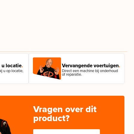
 u locatie
.
Vervangende voertuigen
.
j u op locatie,
Direct een machine bij onderhoud
of reparatie.
Vragen over dit
product?