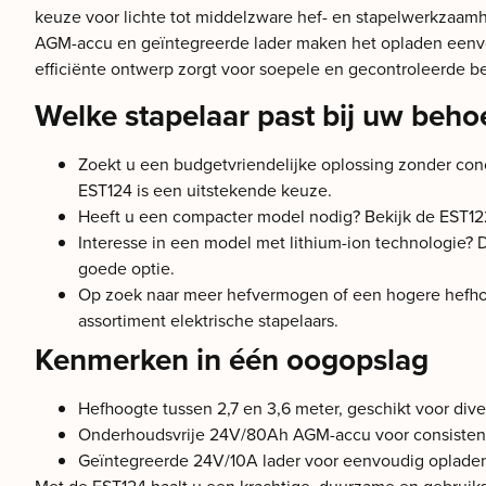
keuze voor lichte tot middelzware hef- en stapelwerkzaa
AGM-accu en geïntegreerde lader maken het opladen eenvou
efficiënte ontwerp zorgt voor soepele en gecontroleerde b
Welke stapelaar past bij uw beho
Zoekt u een budgetvriendelijke oplossing zonder conc
EST124 is een uitstekende keuze.
Heeft u een compacter model nodig? Bekijk de EST12
Interesse in een model met lithium-ion technologie?
goede optie.
Op zoek naar meer hefvermogen of een hogere hefhoo
assortiment elektrische stapelaars.
Kenmerken in één oogopslag
Hefhoogte tussen 2,7 en 3,6 meter, geschikt voor div
Onderhoudsvrije 24V/80Ah AGM-accu voor consistente
Geïntegreerde 24V/10A lader voor eenvoudig oplade
Met de EST124 haalt u een krachtige, duurzame en gebruiksv