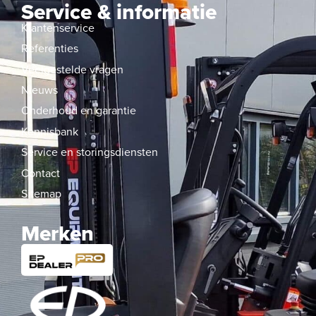
Service & informatie
Klantenservice
Referenties
Veelgestelde vragen
Nieuws
Onderhoud en garantie
Kennisbank
Service en storingsdiensten
Contact
Sitemap
Merken