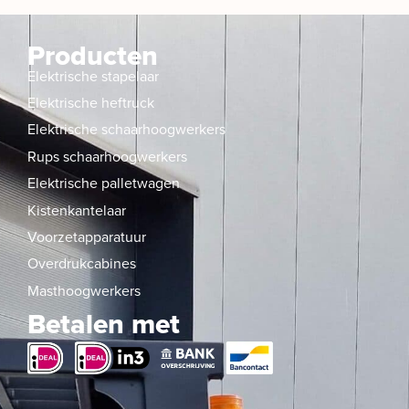
Producten
Elektrische stapelaar
Elektrische heftruck
Elektrische schaarhoogwerkers
Rups schaarhoogwerkers
Elektrische palletwagen
Kistenkantelaar
Voorzetapparatuur
Overdrukcabines
Masthoogwerkers
Betalen met