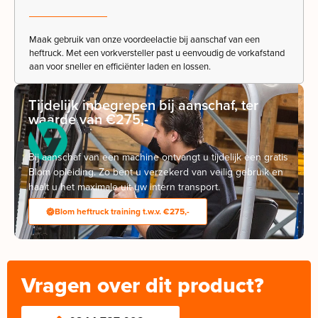
Maak gebruik van onze voordeelactie bij aanschaf van een
heftruck. Met een vorkversteller past u eenvoudig de vorkafstand
aan voor sneller en efficiënter laden en lossen.
Tijdelijk inbegrepen bij aanschaf, ter
waarde van €275,-
Bij aanschaf van een machine ontvangt u tijdelijk een gratis
Blom opleiding. Zo bent u verzekerd van veilig gebruik en
haalt u het maximale uit uw intern transport.
Blom heftruck training t.w.v. €275,-
Vragen over dit product?