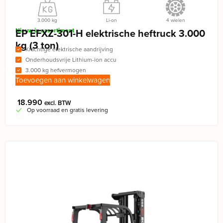
3.000 kg
Li-on
4 wielen
Nieuw in assortiment
EP EFXZ-301-H elektrische heftruck 3.000
kg (3 ton)
Krachtige elektrische aandrijving
Onderhoudsvrije Lithium-ion accu
3.000 kg hefvermogen
Toevoegen aan winkelwagen
18.990
excl. BTW
Op voorraad en gratis levering