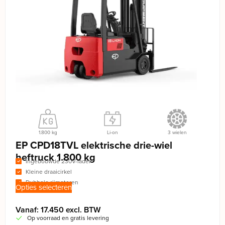
1.800 kg
Li-on
3 wielen
EP CPD18TVL elektrische drie-wiel
heftruck 1.800 kg
Ingebouwde 230V-lader
Kleine draaicirkel
Dubbele rijmotoren
Opties selecteren
Vanaf: 17.450 excl. BTW
Op voorraad en gratis levering