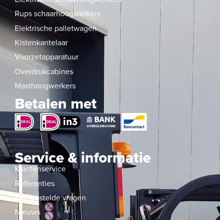
Rups schaarhoogwerkers
Elektrische palletwagen
Kistenkantelaar
Voorzetapparatuur
Overdrukcabines
Masthoogwerkers
Betalen met
Service & informatie
Klantenservice
Referenties
Veelgestelde vragen
Nieuws