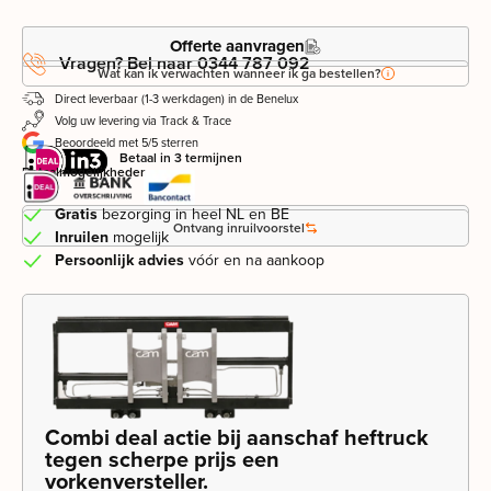
Offerte aanvragen
Vragen? Bel naar 0344 787 092
Wat kan ik verwachten wanneer ik ga bestellen?
Direct leverbaar (1-3 werkdagen) in de Benelux
Volg uw levering via Track & Trace
Beoordeeld met 5/5 sterren
Betaal in 3 termijnen
Betaalmogelijkheden
Gratis
bezorging in heel NL en BE
Leasevoorstel aanvragen
Ontvang inruilvoorstel
Inruilen
mogelijk
Persoonlijk advies
vóór en na aankoop
Combi deal actie bij aanschaf heftruck
tegen scherpe prijs een
vorkenversteller.