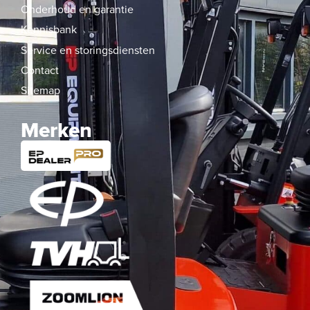
Onderhoud en garantie
Kennisbank
Service en storingsdiensten
Contact
Sitemap
Merken