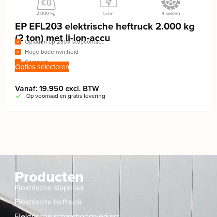
2.000 kg
Li-on
4 wielen
EP EFL203 elektrische heftruck 2.000 kg
(2 ton) met li-ion-accu
Opladen op 230V stopcontact.
Hoge bodemvrijheid
Compact
Opties selecteren
Vanaf: 19.950 excl. BTW
Op voorraad en gratis levering
Producten
Elektrische stapelaar
Elektrische heftruck
Elektrische schaarhoogwerkers