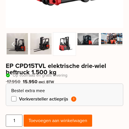
EP CPD15TVL elektrische drie-wiel
heftruck 1.500 kg
Op voorraad en gratis levering
17.950
15.950
excl. BTW
Bestel extra mee
Vorkversteller actieprijs
Toevoegen aan winkelwagen