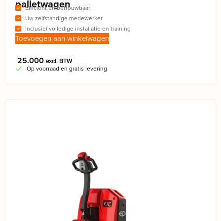
palletwagen
Efficiënt en betrouwbaar
Uw zelfstandige medewerker
Inclusief volledige installatie en training
Toevoegen aan winkelwagen
25.000
excl. BTW
Op voorraad en gratis levering