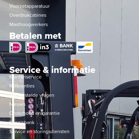
Voorzetapparatuur
Overdrukcabines
Masthoogwerkers
Betalen met
Service & informatie
Klantenservice
Referenties
Veelgestelde vragen
Nieuws
Onderhoud en garantie
Kennisbank
Service en storingsdiensten