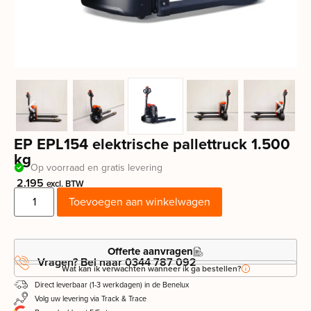
EP EPL154 elektrische pallettruck 1.500
kg
Op voorraad en gratis levering
2.195
excl. BTW
Toevoegen aan winkelwagen
Offerte aanvragen
Vragen? Bel naar 0344 787 092
Wat kan ik verwachten wanneer ik ga bestellen?
Direct leverbaar (1-3 werkdagen) in de Benelux
Volg uw levering via Track & Trace