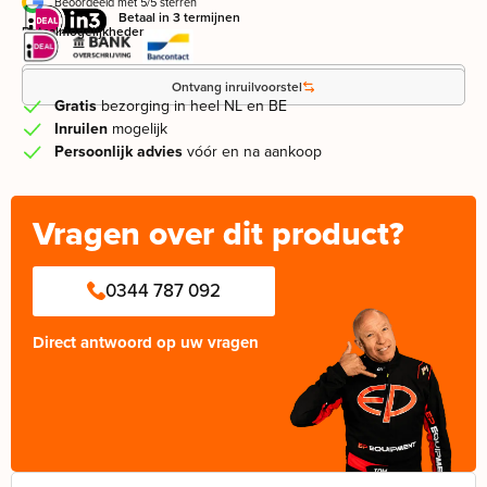
Beoordeeld met 5/5 sterren
Betaal in 3 termijnen
Betaalmogelijkheden
Leasevoorstel aanvragen
Ontvang inruilvoorstel
Gratis
bezorging in heel NL en BE
Inruilen
mogelijk
Persoonlijk advies
vóór en na aankoop
Vragen over dit product?
0344 787 092
Direct antwoord op uw vragen