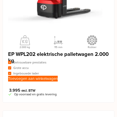
2.000 kg
115 mm
Rubber
EP WPL202 elektrische palletwagen 2.000
kg
Betrouwbare prestaties
Grote accu
Ingebouwde lader
Toevoegen aan winkelwagen
3.995
excl. BTW
Op voorraad en gratis levering