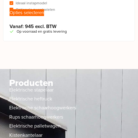
Ideaal instapmodel
Optionele zwenkwielen
Opties selecteren
Vanaf: 945 excl. BTW
Op voorraad en gratis levering
Producten
Elektrische stapelaar
Elektrische heftruck
Elektrische schaarhoogwerkers
Rups schaarhoogwerkers
Elektrische palletwagen
Kistenkantelaar