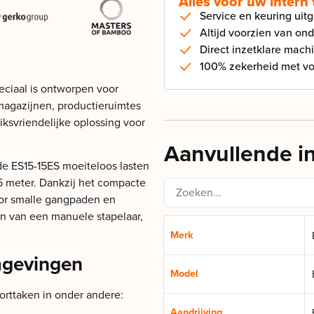
Alles voor uw intern
Service en keuring uit
Altijd voorzien van on
Direct inzetklare mach
100% zekerheid met vol
peciaal is ontworpen voor
magazijnen, productieruimtes
uiksvriendelijke oplossing voor
Aanvullende i
 de ES15-15ES moeiteloos lasten
15 meter. Dankzij het compacte
oor smalle gangpaden en
n van een manuele stapelaar,
Merk
mgevingen
Model
orttaken in onder andere:
Aandrijving