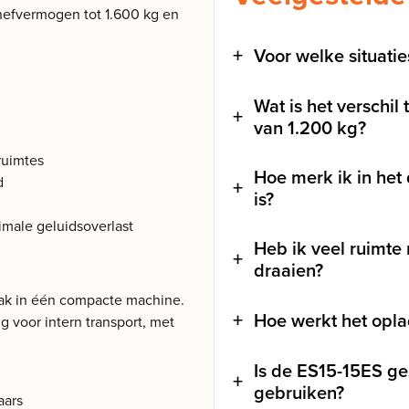
hefvermogen tot 1.600 kg en
Voor welke situati
Wat is het verschil
van 1.200 kg?
ruimtes
Hoe merk ik in het
d
is?
imale geluidsoverlast
Heb ik veel ruimte
draaien?
mak in één compacte machine.
Hoe werkt het opla
g voor intern transport, met
Is de ES15-15ES ge
gebruiken?
aars