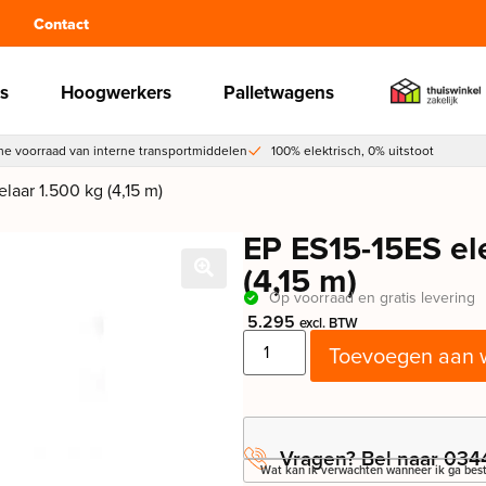
Contact
s
Hoogwerkers
Palletwagens
e voorraad van interne transportmiddelen
100% elektrisch, 0% uitstoot
laar 1.500 kg (4,15 m)
EP ES15-15ES ele
(4,15 m)
Op voorraad en gratis levering
5.295
excl. BTW
Toevoegen aan 
Vragen? Bel naar 034
Wat kan ik verwachten wanneer ik ga best