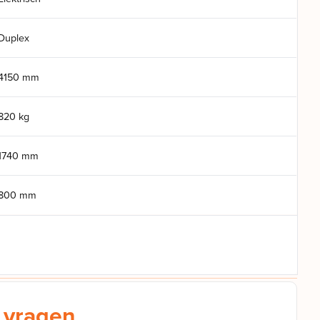
Duplex
4150 mm
820 kg
1740 mm
800 mm
 vragen