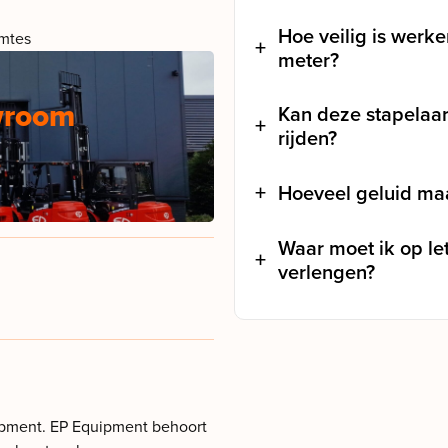
Hoe veilig is werk
imtes
meter?
wroom
Kan deze stapelaa
rijden?
Hoeveel geluid maa
Waar moet ik op le
verlengen?
uipment. EP Equipment behoort