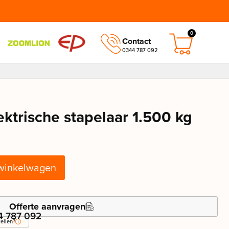
0
Contact
0344 787 092
ktrische stapelaar 1.500 kg
winkelwagen
Offerte aanvragen
4 787 092
ellen?