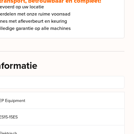
 transport, betrouwbaar en compleet!
gevoerd op uw locatie
derdelen met onze ruime voorraad
ines met afleverbeurt en keuring
ledige garantie op alle machines
nformatie
EP Equipment
ES15-15ES
Elektrisch