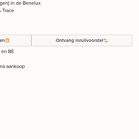
agen) in de Benelux
& Trace
gen
Ontvang inruilvoorstel
L en BE
 na aankoop