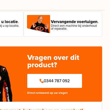
 u locatie
.
Vervangende voertuigen
.
j u op locatie,
Direct een machine bij onderhoud
of reparatie.
Vragen over dit
product?
0344 787 092
Direct antwoord op uw vragen