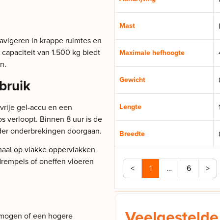
Mast
avigeren in krappe ruimtes en
apaciteit van 1.500 kg biedt
Maximale hefhoogte
n.
Gewicht
bruik
Lengte
vrije gel-accu en een
 verloopt. Binnen 8 uur is de
der onderbrekingen doorgaan.
Breedte
maal op vlakke oppervlakken
 drempels of oneffen vloeren
<
1
…
6
>
Veelgestelde
ermogen of een hogere