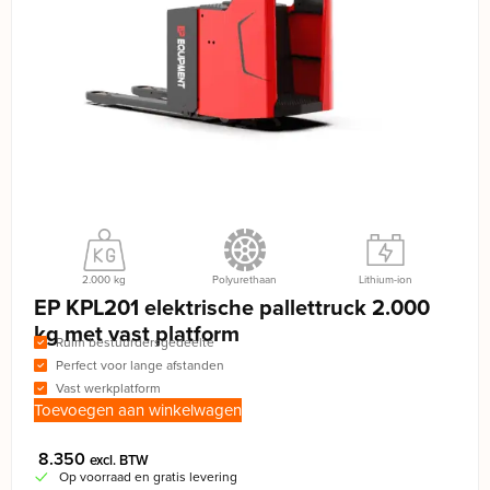
2.000 kg
Polyurethaan
Lithium-ion
EP KPL201 elektrische pallettruck 2.000
kg met vast platform
Ruim bestuurdersgedeelte
Perfect voor lange afstanden
Vast werkplatform
Toevoegen aan winkelwagen
8.350
excl. BTW
Op voorraad en gratis levering