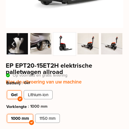
EP EPT20-15ET2H elektrische
palletwagen allroad
Op voorraad en gratis levering
Kies de uitvoering van uw machine
: Gel
Batterij
Gel
Lithium-ion
: 1000 mm
Vorklengte
1000 mm
1150 mm