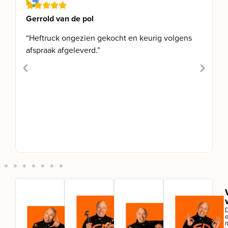
Gerrold van de pol
“Heftruck ongezien gekocht en keurig volgens
afspraak afgeleverd.”
Snelle
Eigen
Garantie
levering
vakkundige
op bij
met
monteurs
.
u
D
eigen
locatie
.
Service
en
transport
.
Storingen