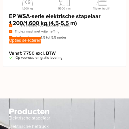
1.600 kg
5500 mm
Triplex freelift
EP WSA-serie elektrische stapelaar
1.200/1.600 kg (4,5-5,5 m)
Initiële heffing voor dubbele pallets
Triplex mast met vrije heffing
Hefhoogtes van 4,5 tot 5,5 meter
Opties selecteren
Vanaf: 7.750 excl. BTW
Op voorraad en gratis levering
Producten
Elektrische stapelaar
Elektrische heftruck