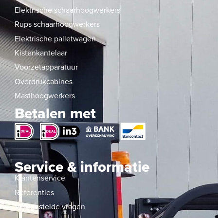
Elektrische schaarhoogwerkers
Rups schaarhoogwerkers
Elektrische palletwagen
Kistenkantelaar
Voorzetapparatuur
Overdrukcabines
Masthoogwerkers
Betalen met
Service & informatie
Klantenservice
Referenties
Veelgestelde vragen