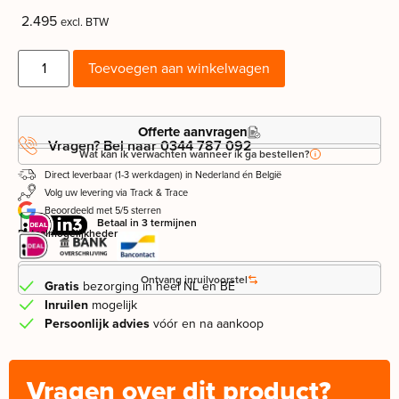
2.495
excl. BTW
Toevoegen aan winkelwagen
Offerte aanvragen
Vragen? Bel naar 0344 787 092
Wat kan ik verwachten wanneer ik ga bestellen?
Direct leverbaar (1-3 werkdagen) in Nederland én België
Volg uw levering via Track & Trace
Beoordeeld met 5/5 sterren
Betaal in 3 termijnen
Betaalmogelijkheden
Leasevoorstel aanvragen
Ontvang inruilvoorstel
Gratis
bezorging in heel NL en BE
Inruilen
mogelijk
Persoonlijk advies
vóór en na aankoop
Vragen over dit product?