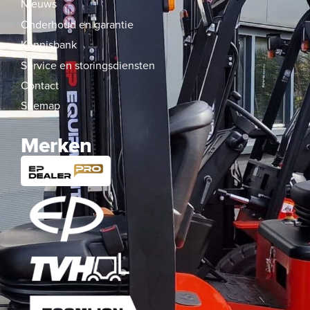
Nieuws
Onderhoud en garantie
Kennisbank
Service en storingsdiensten
Contact
Sitemap
Merken