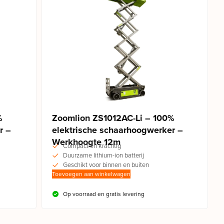
%
Zoomlion ZS1012AC-Li – 100%
r –
elektrische schaarhoogwerker –
Werkhoogte 12m
Compact en krachtig
Duurzame lithium-ion batterij
Geschikt voor binnen en buiten
Toevoegen aan winkelwagen
Op voorraad en gratis levering