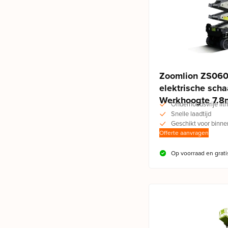
Zoomlion ZS060
elektrische sch
Werkhoogte 7.8
Onderhoudsvrije lit
Snelle laadtijd
Geschikt voor binne
Offerte aanvragen
Op voorraad en grati