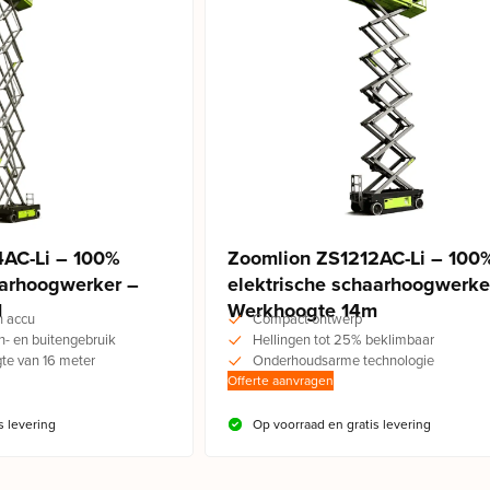
4AC-Li – 100%
Zoomlion ZS1212AC-Li – 100
aarhoogwerker –
elektrische schaarhoogwerke
M
Werkhoogte 14m
n accu
Compact ontwerp
n- en buitengebruik
Hellingen tot 25% beklimbaar
e van 16 meter
Onderhoudsarme technologie
Offerte aanvragen
s levering
Op voorraad en gratis levering