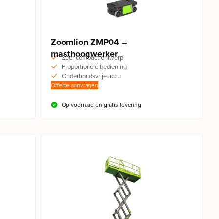
Zoomlion ZMP04 –
masthoogwerker
Zeer compact ontwerp
Proportionele bediening
Onderhoudsvrije accu
Offerte aanvragen
Op voorraad en gratis levering