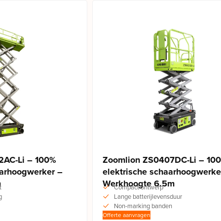
2AC-Li – 100%
Zoomlion ZS0407DC-Li – 10
aarhoogwerker –
elektrische schaarhoogwerke
m
Werkhoogte 6.5m
t
Compact ontwerp
g
Lange batterijlevensduur
Non-marking banden
Offerte aanvragen