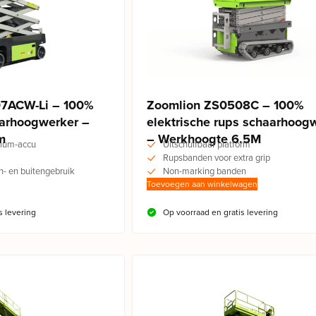
7ACW-Li – 100%
Zoomlion ZS0508C – 100%
aarhoogwerker –
elektrische rups schaarhoog
m
– Werkhoogte 6.5M
hium-accu
Uitschuifbaar platform
Rupsbanden voor extra grip
n- en buitengebruik
Non-marking banden
Toevoegen aan winkelwagen
s levering
Op voorraad en gratis levering