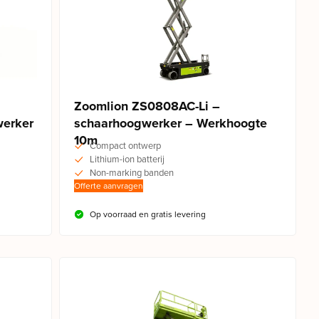
Zoomlion ZS0808AC-Li –
werker
schaarhoogwerker – Werkhoogte
10m
Compact ontwerp
Lithium-ion batterij
Non-marking banden
Offerte aanvragen
Op voorraad en gratis levering