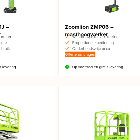
9J –
Zoomlion ZMP06 –
r
masthoogwerker
 meter
Werkhoogte tot 7,91 meter
ogte
Proportionele bediening
ebruik
Onderhoudsvrije accu
Offerte aanvragen
s levering
Op voorraad en gratis levering