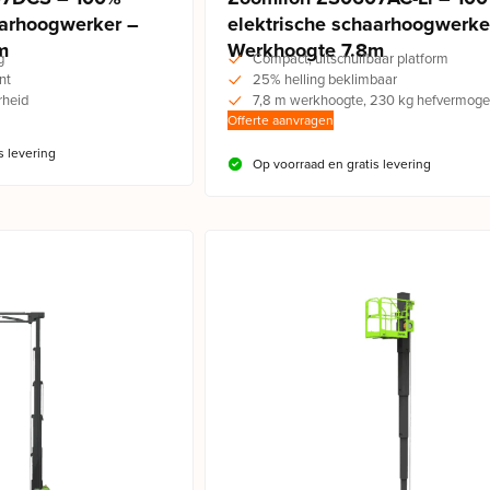
aarhoogwerker –
elektrische schaarhoogwerke
m
Werkhoogte 7.8m
g
Compact, uitschuifbaar platform
nt
25% helling beklimbaar
heid
7,8 m werkhoogte, 230 kg hefvermog
Offerte aanvragen
s levering
Op voorraad en gratis levering