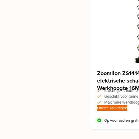
Zoomlion ZS141
elektrische sch
Werkhoogte 16
Krachtige lithium-io
Geschikt voor binne
Maximale werkhoogt
Offerte aanvragen
Op voorraad en grati