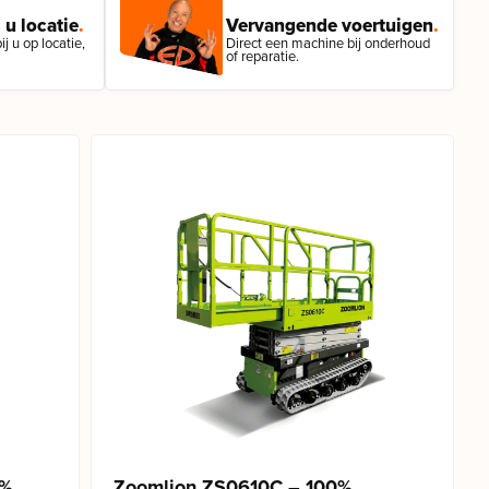
 u locatie
.
Vervangende voertuigen
.
j u op locatie,
Direct een machine bij onderhoud
of reparatie.
0%
Zoomlion ZS0610C – 100%