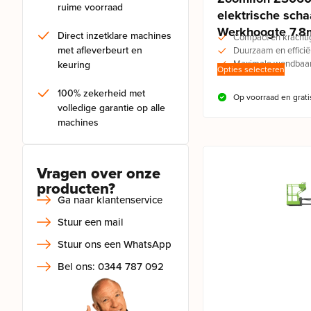
ruime voorraad
elektrische sch
Werkhoogte 7.8
Direct inzetklare machines
Compact en krachti
met afleverbeurt en
Duurzaam en efficië
Maximale wendbaar
keuring
Opties selecteren
100% zekerheid met
Op voorraad en grati
volledige garantie op alle
machines
Vragen over onze
producten?
Ga naar klantenservice
Stuur een mail
Stuur ons een WhatsApp
Bel ons: 0344 787 092