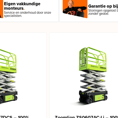
Eigen vakkundige
Garantie op bij
monteurs
.
Storingen opgelost bi
Service en onderhoud door onze
zonder gedoe.
specialisten.
07DCS – 100%
Zoomlion ZS0607AC-Li – 10