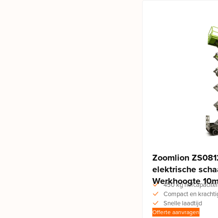
Zoomlion ZS081
elektrische sch
Werkhoogte 10
450 kg hefcapacitei
Compact en krachti
Snelle laadtijd
Offerte aanvragen