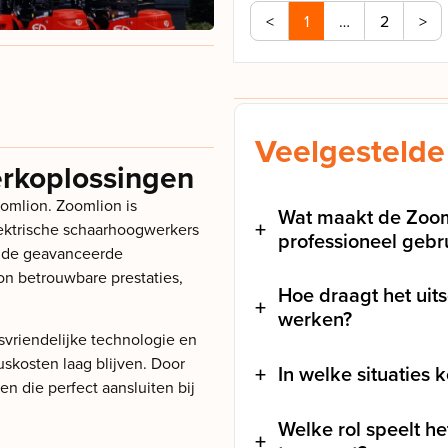
<
1
…
2
>
Veelgestelde
erkoplossingen
oomlion. Zoomlion is
Wat maakt de Zoom
ektrische schaarhoogwerkers
professioneel gebr
j de geavanceerde
on betrouwbare prestaties,
Hoe draagt het uits
werken?
vriendelijke technologie en
skosten laag blijven. Door
In welke situaties
en die perfect aansluiten bij
Welke rol speelt h