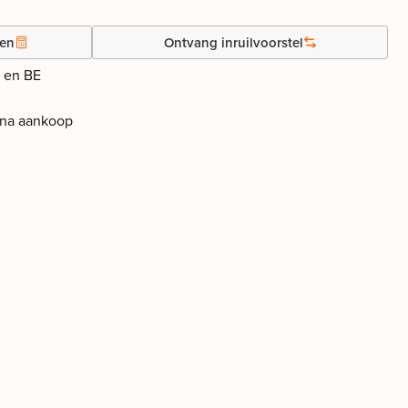
gen
Ontvang inruilvoorstel
 en BE
 na aankoop