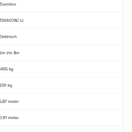
Zoomlion
ZS0607AC-LI
Elektrisch
6m t/m 8m
1455 kg
230 kg
5,87 meter
0,91 meter