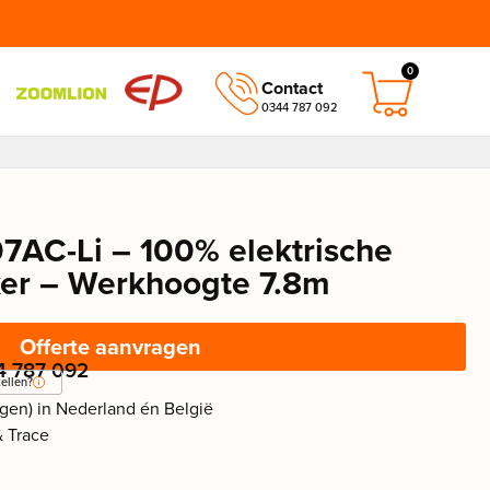
0
Contact
0344 787 092
7AC-Li – 100% elektrische
er – Werkhoogte 7.8m
Offerte aanvragen
4 787 092
ellen?
agen) in Nederland én België
& Trace