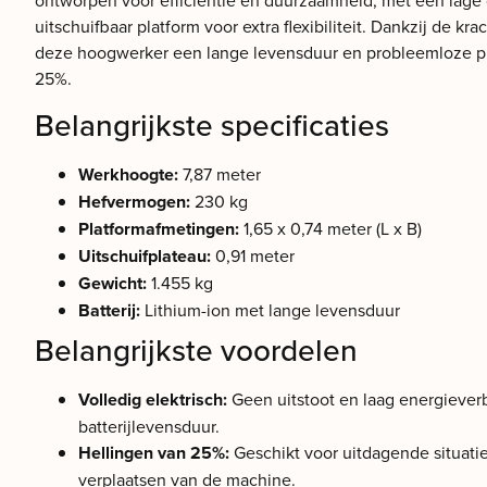
ontworpen voor efficiëntie en duurzaamheid, met een lage
uitschuifbaar platform voor extra flexibiliteit. Dankzij de krac
deze hoogwerker een lange levensduur en probleemloze pres
25%.
Belangrijkste specificaties
Werkhoogte:
7,87 meter
Hefvermogen:
230 kg
Platformafmetingen:
1,65 x 0,74 meter (L x B)
Uitschuifplateau:
0,91 meter
Gewicht:
1.455 kg
Batterij:
Lithium-ion met lange levensduur
Belangrijkste voordelen
Volledig elektrisch:
Geen uitstoot en laag energiever
batterijlevensduur.
Hellingen van 25%:
Geschikt voor uitdagende situatie
verplaatsen van de machine.