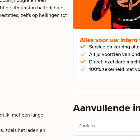
 doorrijhoogte en een
htige lithium-ion batterij biedt
taties, zelfs op hellingen tot
Alles voor uw intern
Service en keuring uit
Altijd voorzien van on
Direct inzetklare mach
100% zekerheid met vol
Aanvullende i
bruik, met een lange
s, zoals het laden en