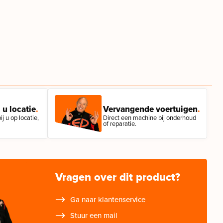
 u locatie
.
Vervangende voertuigen
.
j u op locatie,
Direct een machine bij onderhoud
of reparatie.
Vragen over dit product?
Ga naar klantenservice
Stuur een mail