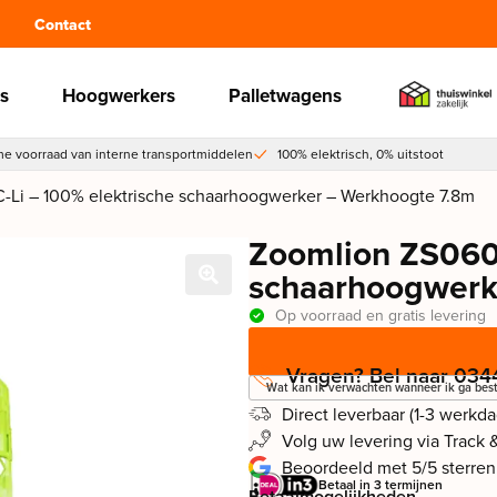
Contact
s
Hoogwerkers
Palletwagens
e voorraad van interne transportmiddelen
100% elektrisch, 0% uitstoot
Li – 100% elektrische schaarhoogwerker – Werkhoogte 7.8m
Zoomlion ZS060
schaarhoogwerk
Op voorraad en gratis levering
Vragen? Bel naar 034
Wat kan ik verwachten wanneer ik ga best
Direct leverbaar (1-3 werkd
Volg uw levering via Track 
Beoordeeld met 5/5 sterren
Betaal in 3 termijnen
Betaalmogelijkheden