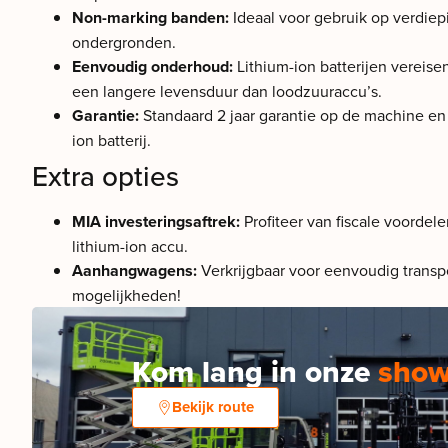
Non-marking banden:
Ideaal voor gebruik op verdie
ondergronden.
Eenvoudig onderhoud:
Lithium-ion batterijen vereis
een langere levensduur dan loodzuuraccu’s.
Garantie:
Standaard 2 jaar garantie op de machine en 5
ion batterij.
Extra opties
MIA investeringsaftrek:
Profiteer van fiscale voordele
lithium-ion accu.
Aanhangwagens:
Verkrijgbaar voor eenvoudig transpo
mogelijkheden!
Kom lang in onze
sho
Bekijk route