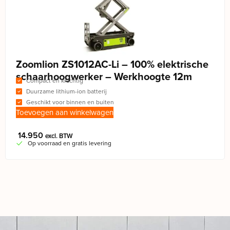
Zoomlion ZS1012AC-Li – 100% elektrische
schaarhoogwerker – Werkhoogte 12m
Compact en krachtig
Duurzame lithium-ion batterij
Geschikt voor binnen en buiten
Toevoegen aan winkelwagen
14.950
excl. BTW
Op voorraad en gratis levering