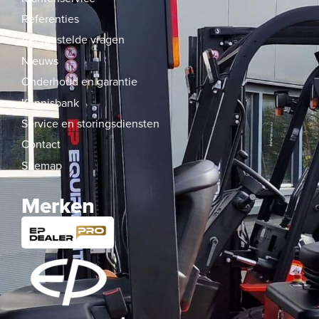
Referenties
Veelgestelde vragen
Nieuws
Onderhoud en garantie
Kennisbank
Service en storingsdiensten
Contact
Sitemap
Merken