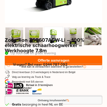
Zoomlion ZS0607ACW-Li – 100%
elektrische schaarhoogwerker –
Werkhoogte 7.8m
Op voorraad en gratis levering
Offerte aanvragen
Vragen? Bel naar 0344 787 092
Wat kan ik verwachten wanneer ik ga bestellen?
Direct leverbaar (1-3 werkdagen) in Nederland én België
Volg uw levering via Track & Trace
Beoordeeld met 5/5 sterren
Betaal in 3 termijnen
Betaalmogelijkheden
Leasevoorstel aanvragen
Ontvang inruilvoorstel
Gratis
bezorging in heel NL en BE