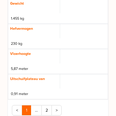
Gewicht
1.455 kg
Hefvermogen
230 kg
Vloerhoogte
5,87 meter
Uitschuifplateau van
0,91 meter
<
1
…
2
>