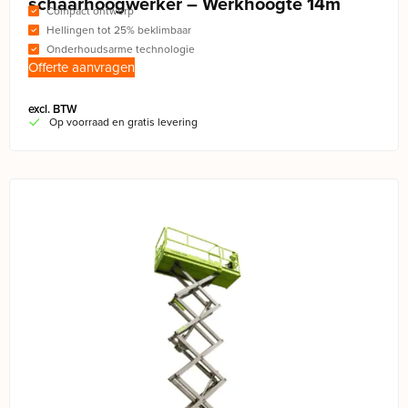
schaarhoogwerker – Werkhoogte 14m
Compact ontwerp
Hellingen tot 25% beklimbaar
Onderhoudsarme technologie
Offerte aanvragen
excl. BTW
Op voorraad en gratis levering