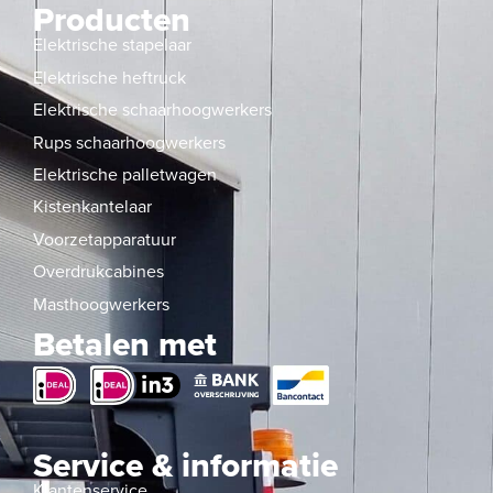
Producten
Elektrische stapelaar
Elektrische heftruck
Elektrische schaarhoogwerkers
Rups schaarhoogwerkers
Elektrische palletwagen
Kistenkantelaar
Voorzetapparatuur
Overdrukcabines
Masthoogwerkers
Betalen met
Service & informatie
Klantenservice