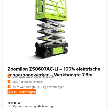
Zoomlion ZS0607AC-Li – 100% elektrische
schaarhoogwerker – Werkhoogte 7.8m
Compact, uitschuifbaar platform
25% helling beklimbaar
7,8 m werkhoogte, 230 kg hefvermogen
Offerte aanvragen
excl. BTW
Op voorraad en gratis levering