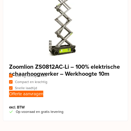
Zoomlion ZS0812AC-Li – 100% elektrische
schaarhoogwerker – Werkhoogte 10m
450 kg hefcapaciteit
Compact en krachtig
Snelle laadtijd
Offerte aanvragen
excl. BTW
Op voorraad en gratis levering