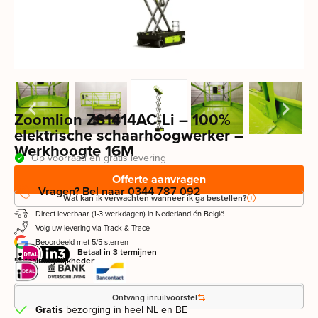
Zoomlion ZS1414AC-Li – 100%
elektrische schaarhoogwerker –
Werkhoogte 16M
Op voorraad en gratis levering
Offerte aanvragen
Vragen? Bel naar 0344 787 092
Wat kan ik verwachten wanneer ik ga bestellen?
Direct leverbaar (1-3 werkdagen) in Nederland én België
Volg uw levering via Track & Trace
Beoordeeld met 5/5 sterren
Betaal in 3 termijnen
Betaalmogelijkheden
Leasevoorstel aanvragen
Ontvang inruilvoorstel
Gratis
bezorging in heel NL en BE