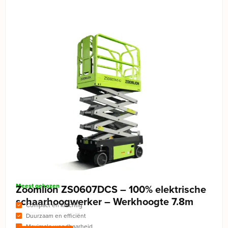
Meest gekozen
Zoomlion ZS0607DCS – 100% elektrische
schaarhoogwerker – Werkhoogte 7.8m
Compact en krachtig
Duurzaam en efficiënt
Maximale wendbaarheid