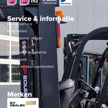
Service & informatie
Klantenservice
Referenties
Veelgestelde vragen
Nieuws
Onderhoud en garantie
Kennisbank
Service en storingsdiensten
Contact
Sitemap
Merken