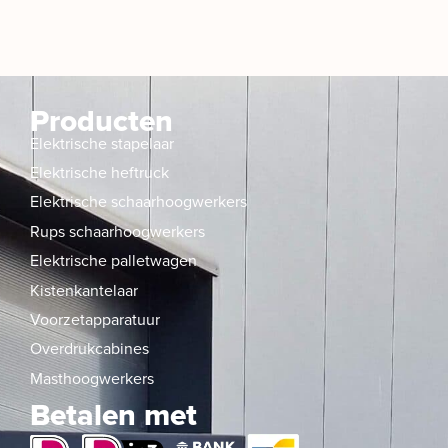
Producten
Elektrische stapelaar
Elektrische heftruck
Elektrische schaarhoogwerkers
Rups schaarhoogwerkers
Elektrische palletwagen
Kistenkantelaar
Voorzetapparatuur
Overdrukcabines
Masthoogwerkers
Betalen met