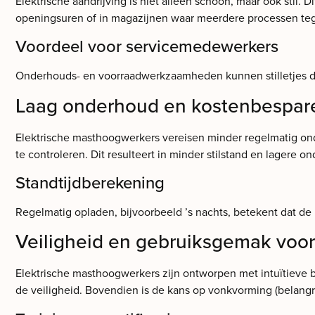
Elektrische aandrijving is niet alleen schoon, maar ook stil.
openingsuren of in magazijnen waar meerdere processen tege
Voordeel voor servicemedewerkers
Onderhouds- en voorraadwerkzaamheden kunnen stilletjes d
Laag onderhoud en kostenbespar
Elektrische masthoogwerkers vereisen minder regelmatig on
te controleren. Dit resulteert in minder stilstand en lagere 
Standtijdberekening
Regelmatig opladen, bijvoorbeeld ’s nachts, betekent dat de 
Veiligheid en gebruiksgemak voo
Elektrische masthoogwerkers zijn ontworpen met intuïtieve 
de veiligheid. Bovendien is de kans op vonkvorming (belangr