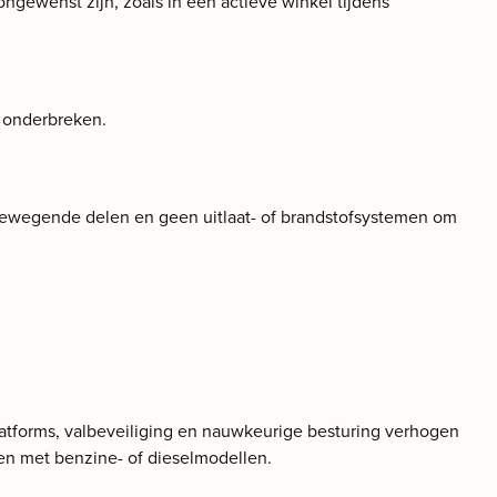
 ongewenst zijn, zoals in een actieve winkel tijdens
 onderbreken.
 bewegende delen en geen uitlaat- of brandstofsystemen om
atforms, valbeveiliging en nauwkeurige besturing verhogen
ken met benzine- of dieselmodellen.