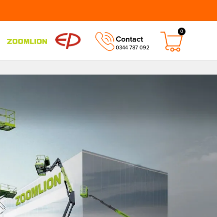
0
Contact
0344 787 092