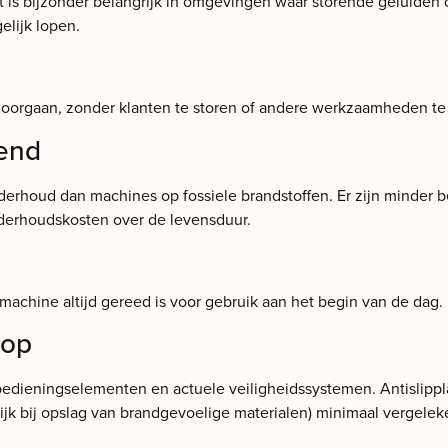
 Dit is bijzonder belangrijk in omgevingen waar storende geluiden
lijk lopen.
oorgaan, zonder klanten te storen of andere werkzaamheden te
end
derhoud dan machines op fossiele brandstoffen. Er zijn minder
onderhoudskosten over de levensduur.
machine altijd gereed is voor gebruik aan het begin van de dag.
rop
bedieningselementen en actuele veiligheidssystemen. Antislippl
ijk bij opslag van brandgevoelige materialen) minimaal vergele