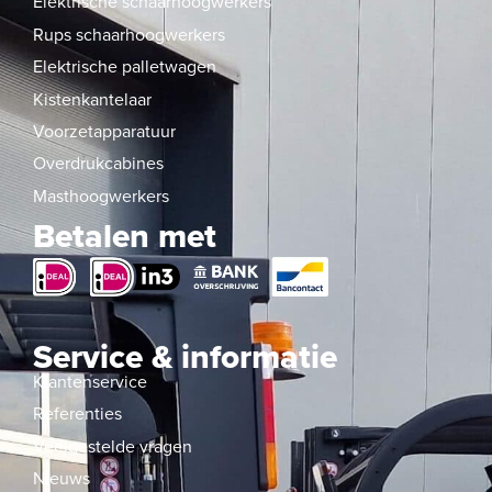
Elektrische schaarhoogwerkers
Rups schaarhoogwerkers
Elektrische palletwagen
Kistenkantelaar
Voorzetapparatuur
Overdrukcabines
Masthoogwerkers
Betalen met
Service & informatie
Klantenservice
Referenties
Veelgestelde vragen
Nieuws