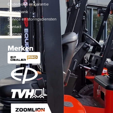
Onderhoud en garantie
Kennisbank
Service en storingsdiensten
Contact
Sitemap
Merken