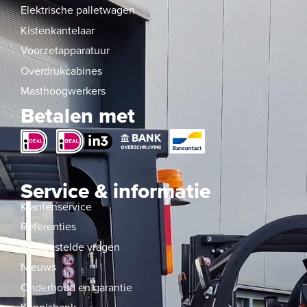
Elektrische palletwagen
Kistenkantelaar
Voorzetapparatuur
Overdrukcabines
Masthoogwerkers
Betalen met
Service & informatie
Klantenservice
Referenties
Veelgestelde vragen
Nieuws
Onderhoud en garantie