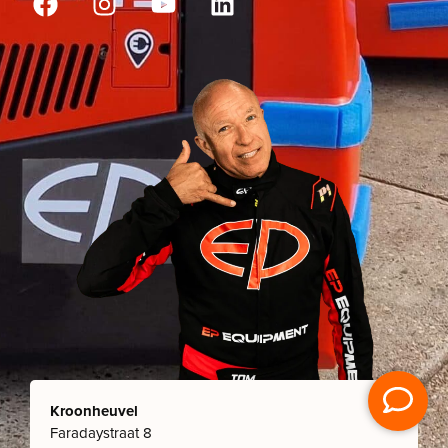
Kroonheuvel
Faradaystraat 8