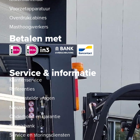
Voorzetapparatuur
Overdrukcabines
Masthoogwerkers
Betalen met
Service & informatie
Klantenservice
Referenties
Veelgestelde vragen
Nieuws
Onderhoud en garantie
Kennisbank
Service en storingsdiensten