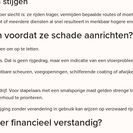
 stijgen
 slecht is: ze rijden trager, vermijden bepaalde routes of moete
oot of meerdere diensten al snel resulteert in merkbaar hogere en
 voordat ze schade aanrichten?
len om op te letten.
s. Dat is geen rijgedrag, maar een indicatie van een vloerprobl
chtbare scheuren, voegopeningen, schilferende coating of afwijk
ijf. Voor stapelaars met een smalsporige mast gelden strenge to
rhoud te prioriteren.
stijging zonder verandering in gebruik kan wijzen op verzwaard 
oer financieel verstandig?