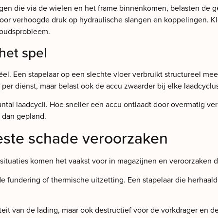
ngen die via de wielen en het frame binnenkomen, belasten de g
n voor verhoogde druk op hydraulische slangen en koppelingen. 
houdsprobleem.
het spel
el. Een stapelaar op een slechte vloer verbruikt structureel me
er dienst, maar belast ook de accu zwaarder bij elke laadcyclus
al laadcycli. Hoe sneller een accu ontlaadt door overmatig verbru
 dan gepland.
ste schade veroorzaken
situaties komen het vaakst voor in magazijnen en veroorzaken de
e fundering of thermische uitzetting. Een stapelaar die herhaal
liteit van de lading, maar ook destructief voor de vorkdrager en 