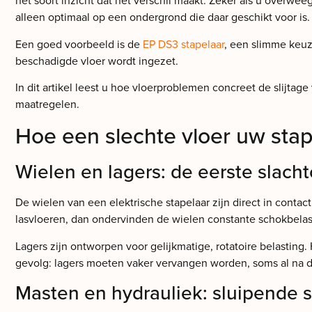
het soort inzicht dat het verschil maakt. Zeker als u overwe
alleen optimaal op een ondergrond die daar geschikt voor is.
Een goed voorbeeld is de
EP DS3 stapelaar
, een slimme keuz
beschadigde vloer wordt ingezet.
In dit artikel leest u hoe vloerproblemen concreet de slijtag
maatregelen.
Hoe een slechte vloer uw stapel
Wielen en lagers: de eerste slacht
De wielen van een elektrische stapelaar zijn direct in contac
lasvloeren, dan ondervinden de wielen constante schokbelasti
Lagers zijn ontworpen voor gelijkmatige, rotatoire belasting
gevolg: lagers moeten vaker vervangen worden, soms al na d
Masten en hydrauliek: sluipende 