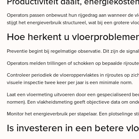
Productiviteit daalt, energiekosten
Operators passen onbewust hun rijgedrag aan wanneer de vloer
stijgt het energieverbruik structureel, wat bij een grotere vl
Hoe herkent u vloerproblemen
Preventie begint bij regelmatige observatie. Dit zijn de signa
Operators melden trillingen of schokken op bepaalde rijroute
Controleer periodiek de vloeroppervlaktes in rijroutes op zi
visuele inspectie twee keer per jaar is een minimale norm.
Laat een vloermeting uitvoeren door een gespecialiseerd bedr
normen). Een vlakheidsmeting geeft objectieve data om onde
Monitor het energieverbruik per stapelaar. Een plotselinge 
Is investeren in een betere vl