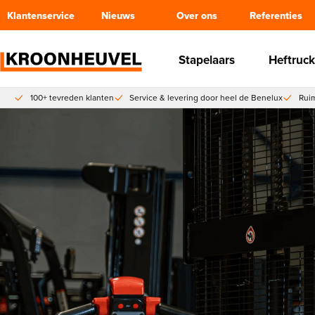
Klantenservice
Nieuws
Over ons
Referenties
Stapelaars
Heftruck
100+ tevreden klanten
Service & levering door heel de Benelux
Ruim