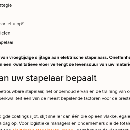
ategie
aar let u op?
ielen
apelaar
van vroegtijdige slijtage aan elektrische stapelaars. Oneffe
n een kwalitatieve vloer verlengt de levensduur van uw materi
an uw stapelaar bepaalt
rouwbare stapelaar, het onderhoud ervan en de training van ope
vloerkwaliteit een van de meest bepalende factoren voor de prest
igde coatings rijdt, slijt sneller dan één die op een vlakke, ega
na dag op. Voor logistieke managers en ondernemers die de total