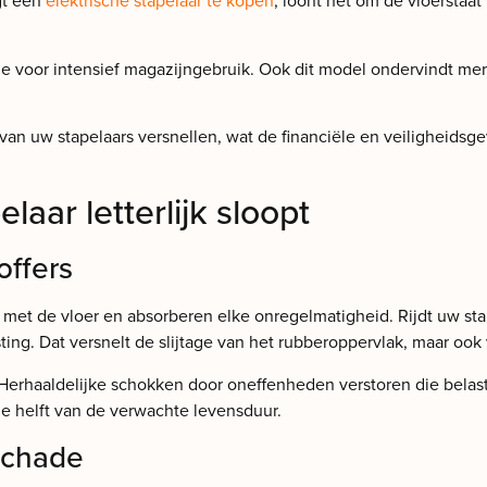
egt een
elektrische stapelaar te kopen
, loont het om de vloerstaa
e voor intensief magazijngebruik. Ook dit model ondervindt mer
e van uw stapelaars versnellen, wat de financiële en veiligheids
aar letterlijk sloopt
offers
t met de vloer en absorberen elke onregelmatigheid. Rijdt uw sta
ng. Dat versnelt de slijtage van het rubberoppervlak, maar ook v
. Herhaaldelijke schokken door oneffenheden verstoren die belast
e helft van de verwachte levensduur.
schade