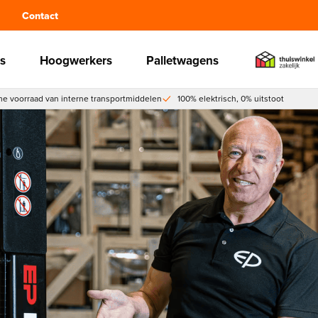
Contact
s
Hoogwerkers
Palletwagens
e voorraad van interne transportmiddelen
100% elektrisch, 0% uitstoot