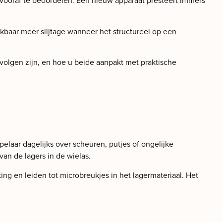
t vooraf te beoordelen. Een nieuw apparaat presteert immers
kbaar meer slijtage wanneer het structureel op een
gevolgen zijn, en hoe u beide aanpakt met praktische
pelaar dagelijks over scheuren, putjes of ongelijke
an de lagers in de wielas.
ing en leiden tot microbreukjes in het lagermateriaal. Het