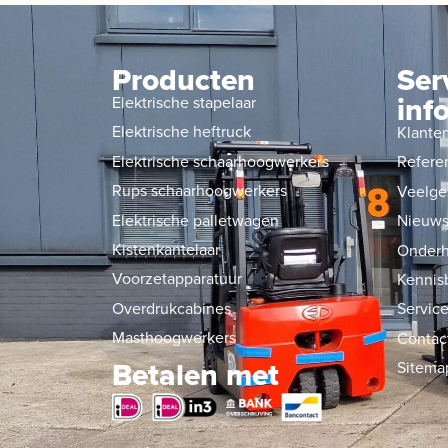
Producten
Ser
inf
Elektrische stapelaar
Elektrische heftruck
Klante
Elektrische schaarhoogwerkers
Refere
Rups schaarhoogwerkers
Veelge
Elektrische palletwagen
Nieuw
Kistenkantelaar
Onderh
Voorzetapparatuur
Kennis
Overdrukcabines
Service
Masthoogwerkers
Contac
Betalen met
Sitema