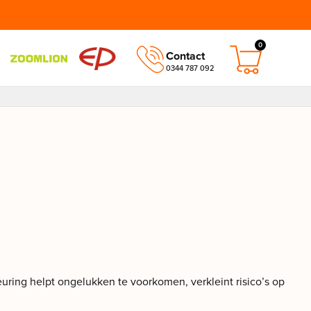
0
Contact
0344 787 092
keuring helpt ongelukken te voorkomen, verkleint risico’s op