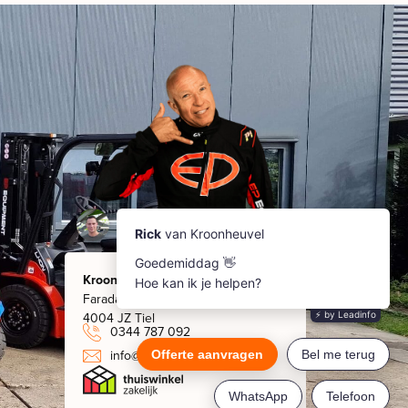
Kroonheuvel
Faradaystraat 8
4004 JZ Tiel
0344 787 092
info@kroonheuvel.nl