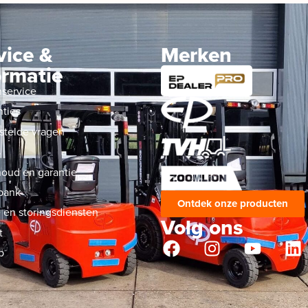
vice &
Merken
ormatie
nservice
nties
stelde vragen
s
oud en garantie
bank
Ontdek onze producten
 en storingsdiensten
Volg ons
t
p