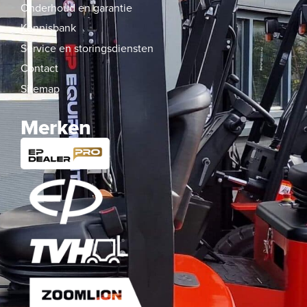
Onderhoud en garantie
Kennisbank
Service en storingsdiensten
Contact
Sitemap
Merken