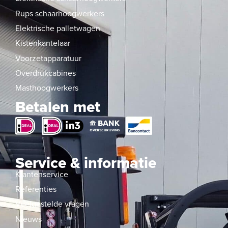
Rups schaarhoogwerkers
Elektrische palletwagen
Kistenkantelaar
Voorzetapparatuur
Overdrukcabines
Masthoogwerkers
Betalen met
Service & informatie
Klantenservice
Referenties
Veelgestelde vragen
Nieuws