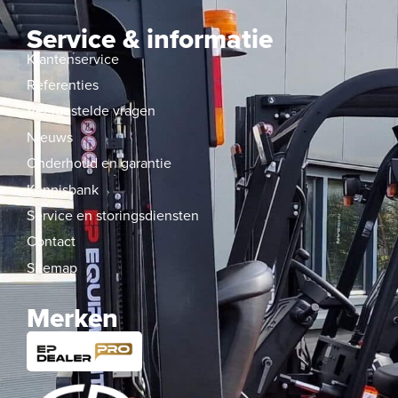
Service & informatie
Klantenservice
Referenties
Veelgestelde vragen
Nieuws
Onderhoud en garantie
Kennisbank
Service en storingsdiensten
Contact
Sitemap
Merken