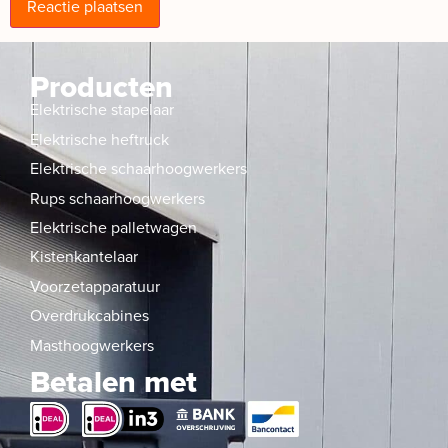
Producten
Elektrische stapelaar
Elektrische heftruck
Elektrische schaarhoogwerkers
Rups schaarhoogwerkers
Elektrische palletwagen
Kistenkantelaar
Voorzetapparatuur
Overdrukcabines
Masthoogwerkers
Betalen met