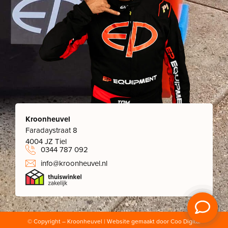
Kroonheuvel
Faradaystraat 8
4004 JZ Tiel
0344 787 092
info@kroonheuvel.nl
© Copyright
– Kroonheuvel | Website gemaakt door
Coo Digital