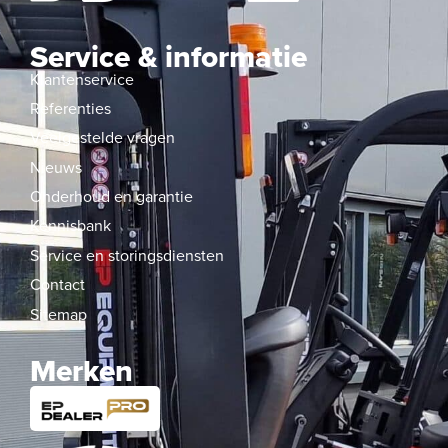
Service & informatie
Klantenservice
Referenties
Veelgestelde vragen
Nieuws
Onderhoud en garantie
Kennisbank
Service en storingsdiensten
Contact
Sitemap
Merken