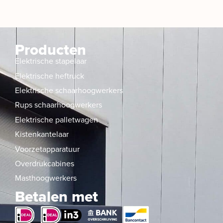
Producten
Elektrische stapelaar
Elektrische heftruck
Elektrische schaarhoogwerkers
Rups schaarhoogwerkers
Elektrische palletwagen
Kistenkantelaar
Voorzetapparatuur
Overdrukcabines
Masthoogwerkers
Betalen met