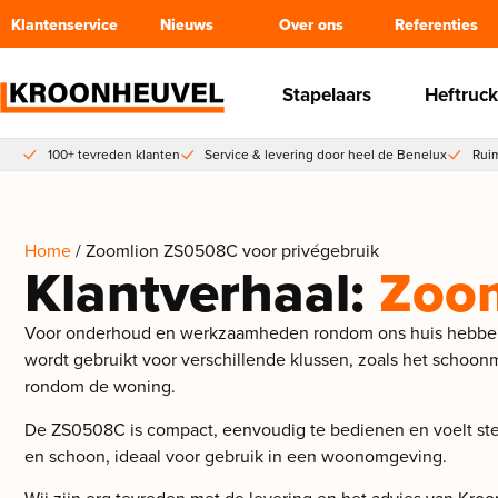
Klantenservice
Nieuws
Over ons
Referenties
Stapelaars
Heftruck
100+ tevreden klanten
Service & levering door heel de Benelux
Ruim
Home
/ Zoomlion ZS0508C voor privégebruik
Klantverhaal:
Zoom
Voor onderhoud en werkzaamheden rondom ons huis hebben 
wordt gebruikt voor verschillende klussen, zoals het schoon
rondom de woning.
De ZS0508C is compact, eenvoudig te bedienen en voelt stevi
en schoon, ideaal voor gebruik in een woonomgeving.