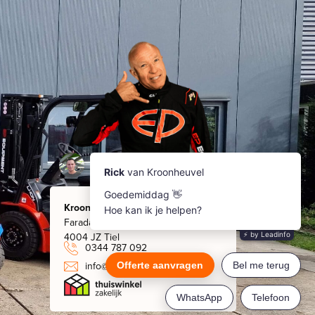
Kroonheuvel
Faradaystraat 8
4004 JZ Tiel
0344 787 092
info@kroonheuvel.nl