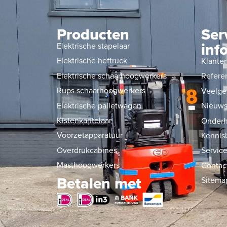
Producten
Ser
inf
Elektrische stapelaar
Elektrische heftruck
Klante
Elektrische schaarhoogwerkers
Refere
Rups schaarhoogwerkers
Veelge
Elektrische palletwagen
Nieuw
Kistenkantelaar
Onderh
Voorzetapparatuur
Kennis
Overdrukcabines
Service
Masthoogwerkers
Contac
Betalen met
Sitema