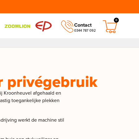
0
Contact
0344 787 092
 privégebruik
j Kroonheuvel afgehaald en
astig toegankelijke plekken
drijving werkt de machine stil