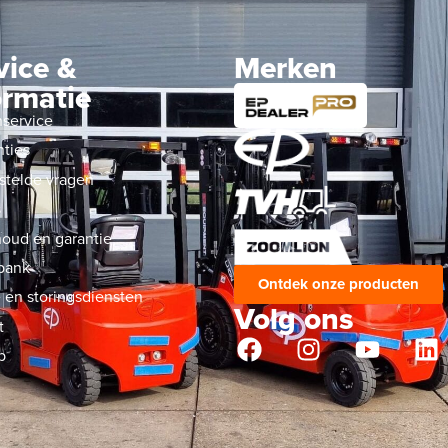
vice &
Merken
ormatie
nservice
nties
stelde vragen
s
oud en garantie
bank
Ontdek onze producten
 en storingsdiensten
Volg ons
t
p