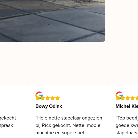
Bowy Odink
Michel Kie
gekocht
“Hele nette stapelaar ongezien
“Top bedri
spraak
bij Rick gekocht. Nette, mooie
goede kwal
machine en super snel
stapelaars