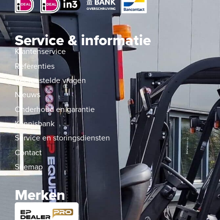
Service & informatie
Klantenservice
Referenties
Veelgestelde vragen
Nieuws
Onderhoud en garantie
Kennisbank
Service en storingsdiensten
Contact
Sitemap
Merken