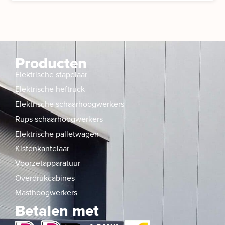
Producten
Elektrische stapelaar
Elektrische heftruck
Elektrische schaarhoogwerkers
Rups schaarhoogwerkers
Elektrische palletwagen
Kistenkantelaar
Voorzetapparatuur
Overdrukcabines
Masthoogwerkers
Betalen met