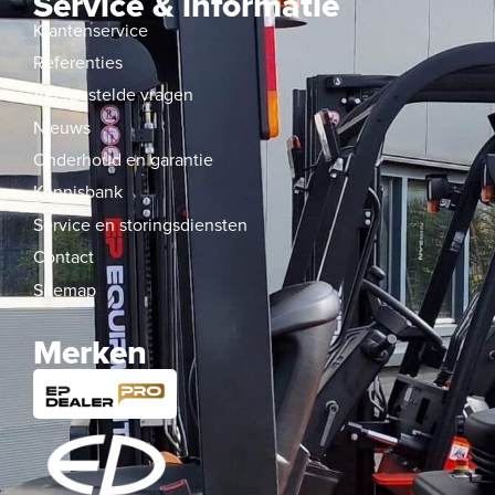
Service & informatie
Klantenservice
Referenties
Veelgestelde vragen
Nieuws
Onderhoud en garantie
Kennisbank
Service en storingsdiensten
Contact
Sitemap
Merken