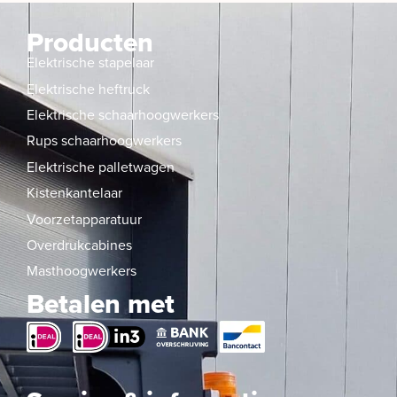
Producten
Elektrische stapelaar
Elektrische heftruck
Elektrische schaarhoogwerkers
Rups schaarhoogwerkers
Elektrische palletwagen
Kistenkantelaar
Voorzetapparatuur
Overdrukcabines
Masthoogwerkers
Betalen met