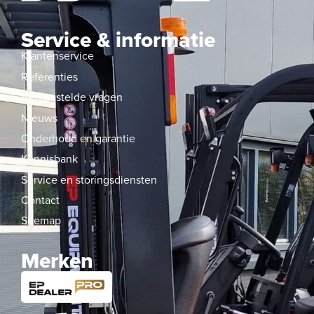
Service & informatie
Klantenservice
Referenties
Veelgestelde vragen
Nieuws
Onderhoud en garantie
Kennisbank
Service en storingsdiensten
Contact
Sitemap
Merken