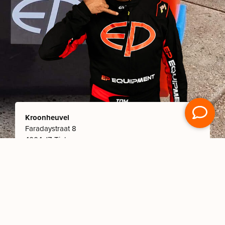
Kroonheuvel
Faradaystraat 8
4004 JZ Tiel
0344 787 092
info@kroonheuvel.nl
© Copyright
– Kroonheuvel | Website gemaakt door
Coo Digital