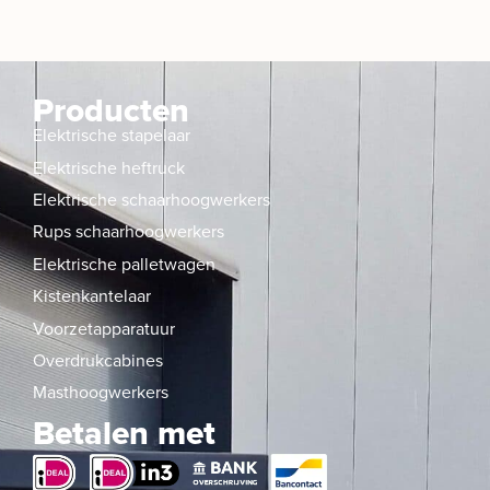
Producten
Elektrische stapelaar
Elektrische heftruck
Elektrische schaarhoogwerkers
Rups schaarhoogwerkers
Elektrische palletwagen
Kistenkantelaar
Voorzetapparatuur
Overdrukcabines
Masthoogwerkers
Betalen met