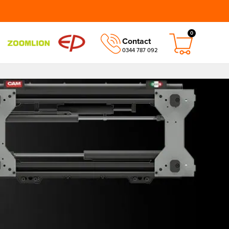
0
Contact
0344 787 092