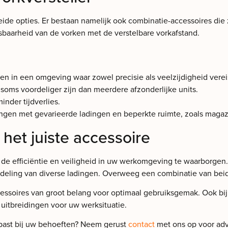
ide opties. Er bestaan namelijk ook combinatie-accessoires die z
tsbaarheid van de vorken met de verstelbare vorkafstand.
n in een omgeving waar zowel precisie als veelzijdigheid vereis
soms voordeliger zijn dan meerdere afzonderlijke units.
nder tijdverlies.
ngen met gevarieerde ladingen en beperkte ruimte, zoals magazi
het juiste accessoire
om de efficiëntie en veiligheid in uw werkomgeving te waarborge
handeling van diverse ladingen. Overweeg een combinatie van bei
ccessoires van groot belang voor optimaal gebruiksgemak. Ook bi
 uitbreidingen voor uw werksituatie.
 past bij uw behoeften? Neem gerust
contact
met ons op voor adv