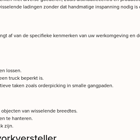
oor wisselende ladingen zonder dat handmatige inspanning nodig is
 hangt af van de specifieke kenmerken van uw werkomgeving en 
en lossen.
en truck beperkt is.
etitieve taken zoals orderpicking in smalle gangpaden.
f objecten van wisselende breedtes.
en te hanteren.
k zijn.
orkversteller