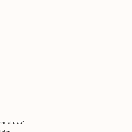
aar let u op?
ielen