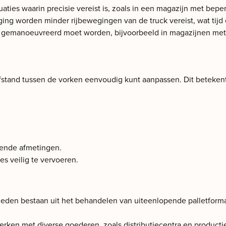
uaties waarin precisie vereist is, zoals in een magazijn met bepe
ng worden minder rijbewegingen van de truck vereist, wat tijd 
ap gemanoeuvreerd moet worden, bijvoorbeeld in magazijnen met 
afstand tussen de vorken eenvoudig kunt aanpassen. Dit beteken
pende afmetingen.
s veilig te vervoeren.
n bestaan uit het behandelen van uiteenlopende palletformate
erken met diverse goederen, zoals distributiecentra en producti