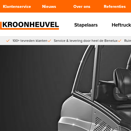
Klantenservice
Nieuws
Over ons
Referenties
Stapelaars
Heftruck
100+ tevreden klanten
Service & levering door heel de Benelux
Ruim