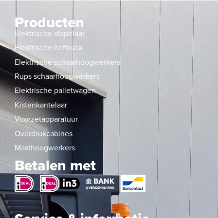
Producten
Elektrische stapelaar
Elektrische heftruck
Elektrische schaarhoogwerkers
Rups schaarhoogwerkers
Elektrische palletwagen
Kistenkantelaar
Voorzetapparatuur
Overdrukcabines
Masthoogwerkers
Betalen met