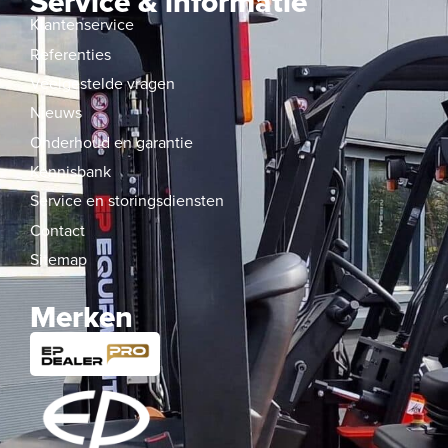
Service & informatie
Klantenservice
Referenties
Veelgestelde vragen
Nieuws
Onderhoud en garantie
Kennisbank
Service en storingsdiensten
Contact
Sitemap
Merken