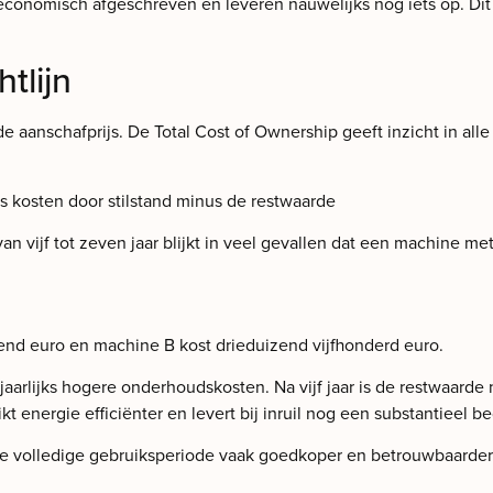
 economisch afgeschreven en leveren nauwelijks nog iets op. D
tlijn
de aanschafprijs. De Total Cost of Ownership geeft inzicht in a
s kosten door stilstand minus de restwaarde
ijf tot zeven jaar blijkt in veel gevallen dat een machine met 
end euro en machine B kost drieduizend vijfhonderd euro.
arlijks hogere onderhoudskosten. Na vijf jaar is de restwaarde n
t energie efficiënter en levert bij inruil nog een substantieel b
de volledige gebruiksperiode vaak goedkoper en betrouwbaarder. D