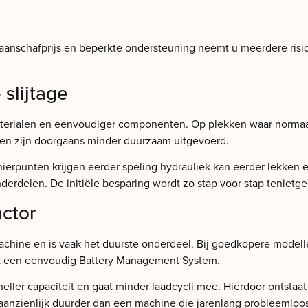
aanschafprijs en beperkte ondersteuning neemt u meerdere risic
slijtage
alen en eenvoudiger componenten. Op plekken waar normaal sta
elen zijn doorgaans minder duurzaam uitgevoerd.
harnierpunten krijgen eerder speling hydrauliek kan eerder lekke
derdelen. De initiële besparing wordt zo stap voor stap tenie
actor
machine en is vaak het duurste onderdeel. Bij goedkopere model
et een eenvoudig Battery Management System.
 sneller capaciteit en gaat minder laadcycli mee. Hierdoor ontst
ijk aanzienlijk duurder dan een machine die jarenlang probleemlo