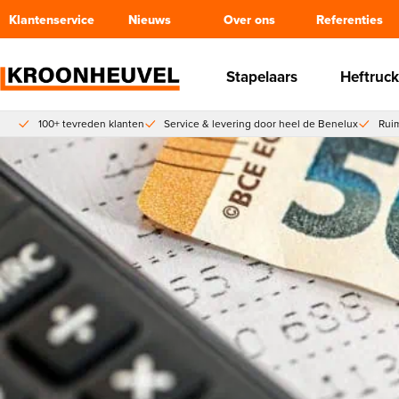
Klantenservice
Nieuws
Over ons
Referenties
Stapelaars
Heftruck
100+ tevreden klanten
Service & levering door heel de Benelux
Ruim