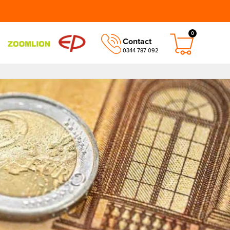
0
Contact
0344 787 092