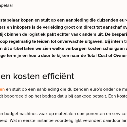
apelaar
f stapelaar kopen en stuit op een aanbieding die duizenden euro’
mers en inkopers is de verleiding groot om direct tot aanschaf
ijk binnen de logistiek pakt echter vaak anders uit. De bespari
koop regelmatig te leiden tot onverwachte uitgaven. Bij intern
 In dit artikel laten we zien welke verborgen kosten schuilga
nge termijn en hoe u door te kijken naar de Total Cost of Own
en kosten efficiënt
pen
en stuit op een aanbieding die duizenden euro’s onder de markt
t beoordeeld op het bedrag dat u bij aankoop betaalt. Een kost
van budgetmachines vaak op materialen componenten en service.
id. Wat in eerste instantie voordelig lijkt verandert daardoor l