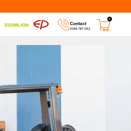
0
Contact
0344 787 092