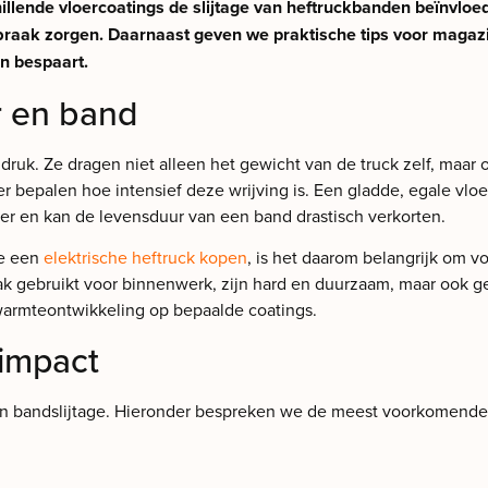
schillende vloercoatings de slijtage van heftruckbanden beïnvl
braak zorgen. Daarnaast geven we praktische tips voor magaz
en bespaart.
r en band
druk. Ze dragen niet alleen het gewicht van de truck zelf, maa
r bepalen hoe intensief deze wrijving is. Een gladde, egale vlo
er en kan de levensduur van een band drastisch verkorten.
ie een
elektrische heftruck kopen
, is het daarom belangrijk om v
k gebruikt voor binnenwerk, zijn hard en duurzaam, maar ook 
 warmteontwikkeling op bepaalde coatings.
 impact
an bandslijtage. Hieronder bespreken we de meest voorkomende 