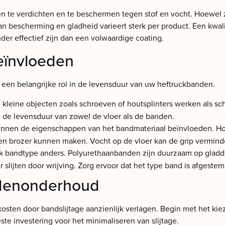
n te verdichten en te beschermen tegen stof en vocht. Hoewel ze
 bescherming en gladheid varieert sterk per product. Een kwalit
er effectief zijn dan een volwaardige coating.
beïnvloeden
een belangrijke rol in de levensduur van uw heftruckbanden.
, en kleine objecten zoals schroeven of houtsplinters werken als
 de levensduur van zowel de vloer als de banden.
unnen de eigenschappen van het bandmateriaal beïnvloeden. Ho
er en brozer kunnen maken. Vocht op de vloer kan de grip vermin
lk bandtype anders. Polyurethaanbanden zijn duurzaam op gladd
slijten door wrijving. Zorg ervoor dat het type band is afges
ndenonderhoud
ten door bandslijtage aanzienlijk verlagen. Begin met het kieze
te investering voor het minimaliseren van slijtage.