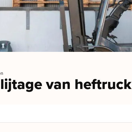
en
slijtage van heftru