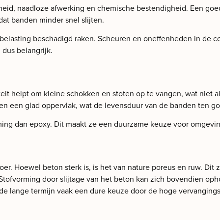
heid, naadloze afwerking en chemische bestendigheid. Een goe
dat banden minder snel slijten.
 belasting beschadigd raken. Scheuren en oneffenheden in de co
 dus belangrijk.
teit helpt om kleine schokken en stoten op te vangen, wat niet a
eden een glad oppervlak, wat de levensduur van de banden ten g
orming dan epoxy. Dit maakt ze een duurzame keuze voor omgevin
Hoewel beton sterk is, is het van nature poreus en ruw. Dit zorg
 Stofvorming door slijtage van het beton kan zich bovendien op
op de lange termijn vaak een dure keuze door de hoge vervangin