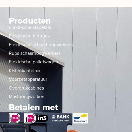
Producten
Elektrische stapelaar
Elektrische heftruck
Elektrische schaarhoogwerkers
Rups schaarhoogwerkers
Elektrische palletwagen
Kistenkantelaar
Voorzetapparatuur
Overdrukcabines
Masthoogwerkers
Betalen met