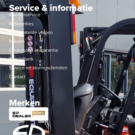
Service & informatie
Klantenservice
Referenties
Veelgestelde vragen
Nieuws
Onderhoud en garantie
Kennisbank
Service en storingsdiensten
Contact
Sitemap
Merken