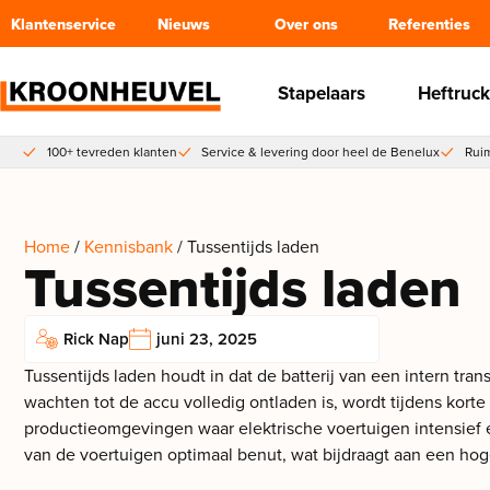
Klantenservice
Nieuws
Over ons
Referenties
Stapelaars
Heftruck
100+ tevreden klanten
Service & levering door heel de Benelux
Ruim
Home
/
Kennisbank
/ Tussentijds laden
Tussentijds laden
Rick Nap
juni 23, 2025
Tussentijds laden houdt in dat de batterij van een intern tra
wachten tot de accu volledig ontladen is, wordt tijdens korte 
productieomgevingen waar elektrische voertuigen intensief e
van de voertuigen optimaal benut, wat bijdraagt aan een hoge