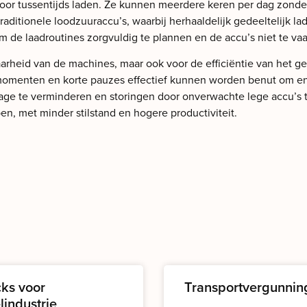
kt voor tussentijds laden. Ze kunnen meerdere keren per dag zond
 traditionele loodzuuraccu’s, waarbij herhaaldelijk gedeeltelijk 
 de laadroutines zorgvuldig te plannen en de accu’s niet te vaak
aarheid van de machines, maar ook voor de efficiëntie van het ge
momenten en korte pauzes effectief kunnen worden benut om ener
lijtage te verminderen en storingen door onverwachte lege accu
en, met minder stilstand en hogere productiviteit.
cks voor
Transportvergunnin
lindustrie