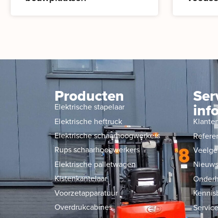
Producten
Ser
inf
Elektrische stapelaar
Elektrische heftruck
Klante
Elektrische schaarhoogwerkers
Refere
Rups schaarhoogwerkers
Veelge
Elektrische palletwagen
Nieuw
Kistenkantelaar
Onderh
Voorzetapparatuur
Kennis
Overdrukcabines
Service