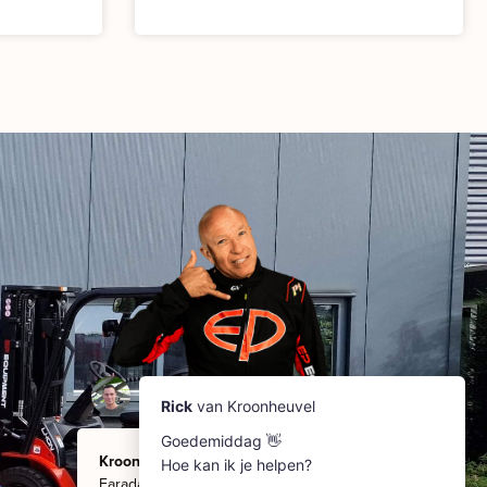
Kroonheuvel
Faradaystraat 8