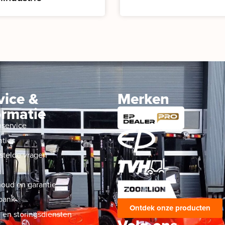
vice &
Merken
ormatie
nservice
nties
stelde vragen
s
oud en garantie
bank
Ontdek onze producten
 en storingsdiensten