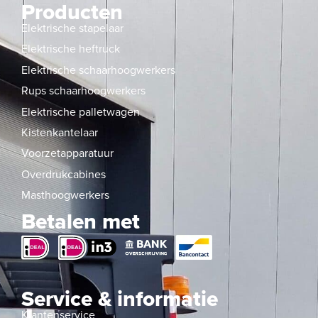
Producten
Elektrische stapelaar
Elektrische heftruck
Elektrische schaarhoogwerkers
Rups schaarhoogwerkers
Elektrische palletwagen
Kistenkantelaar
Voorzetapparatuur
Overdrukcabines
Masthoogwerkers
Betalen met
Service & informatie
Klantenservice