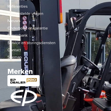
Referenties
Veelgestelde vragen
Nieuws
Onderhoud en garantie
Kennisbank
Service en storingsdiensten
Contact
Sitemap
Merken