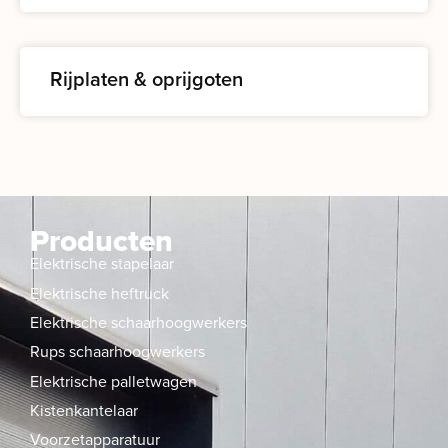
Rijplaten & oprijgoten
Producten
Elektrische stapelaar
Elektrische heftruck
Elektrische schaarhoogwerkers
Rups schaarhoogwerkers
Elektrische palletwagen
Kistenkantelaar
Voorzetapparatuur