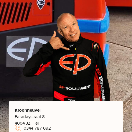
Kroonheuvel
Faradaystraat 8
4004 JZ Tiel
0344 787 092