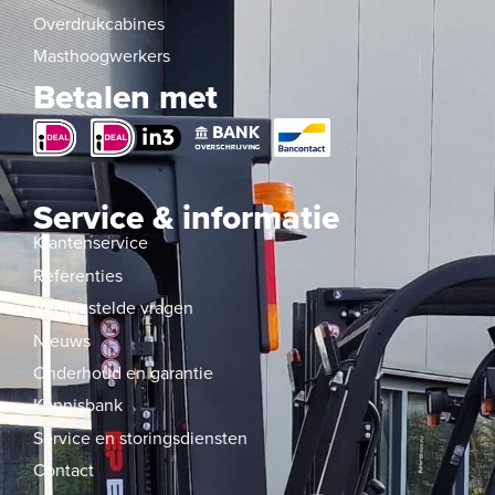
Overdrukcabines
Masthoogwerkers
Betalen met
Service & informatie
Klantenservice
Referenties
Veelgestelde vragen
Nieuws
Onderhoud en garantie
Kennisbank
Service en storingsdiensten
Contact