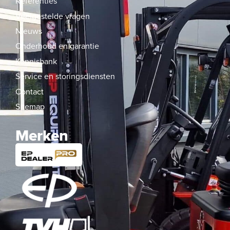
Referenties
Veelgestelde vragen
Nieuws
Onderhoud en garantie
Kennisbank
Service en storingsdiensten
Contact
Sitemap
Merken