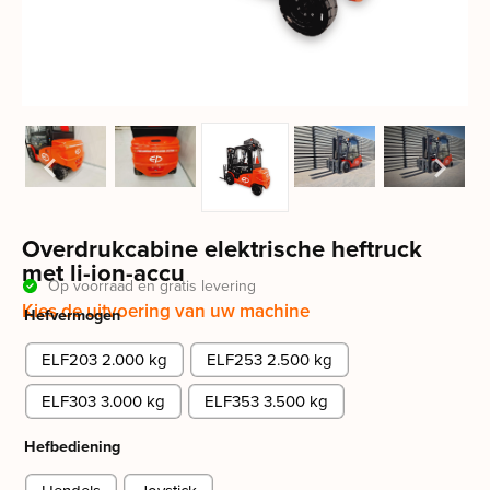
Overdrukcabine elektrische heftruck
met li-ion-accu
Op voorraad en gratis levering
Kies de uitvoering van uw machine
Hefvermogen
ELF203 2.000 kg
ELF253 2.500 kg
ELF303 3.000 kg
ELF353 3.500 kg
Hefbediening