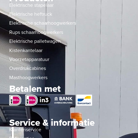
Elektrische stapelaar
Elektrische heftruck
Elektrische schaarhoogwerkers
Rups schaarhoogwerkers
Elektrische palletwagen
Kistenkantelaar
Voorzetapparatuur
Overdrukcabines
Masthoogwerkers
Betalen met
Service & informatie
Klantenservice