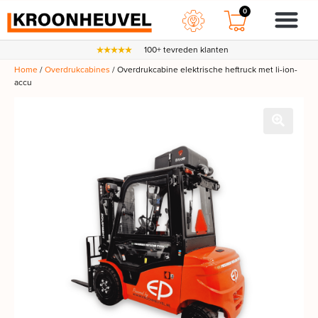
0
100+ tevreden klanten
Home
/
Overdrukcabines
/ Overdrukcabine elektrische heftruck met li-ion-
accu