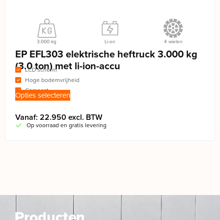
3.000 kg
Li-on
4 wielen
EP EFL303 elektrische heftruck 3.000 kg
(3.0 ton) met li-ion-accu
LCD scherm
Hoge bodemvrijheid
Compact
Opties selecteren
Vanaf: 22.950 excl. BTW
Op voorraad en gratis levering
Producten