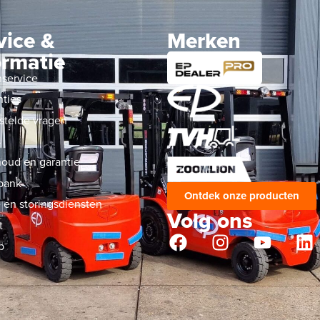
vice &
Merken
ormatie
nservice
nties
stelde vragen
s
oud en garantie
bank
Ontdek onze producten
 en storingsdiensten
Volg ons
t
p