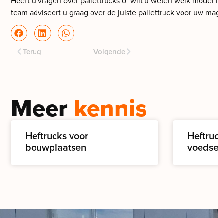
Heeft u vragen over pallettrucks of wilt u weten welk mode
team adviseert u graag over de juiste pallettruck voor uw mag
Terug
Volgende
Meer
kennis
Heftrucks voor
Heftru
bouwplaatsen
voedse