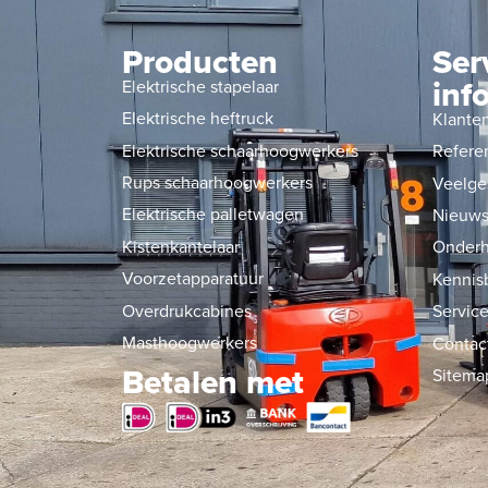
Producten
Ser
inf
Elektrische stapelaar
Elektrische heftruck
Klante
Elektrische schaarhoogwerkers
Refere
Rups schaarhoogwerkers
Veelge
Elektrische palletwagen
Nieuw
Kistenkantelaar
Onderh
Voorzetapparatuur
Kennis
Overdrukcabines
Service
Masthoogwerkers
Contac
Betalen met
Sitema