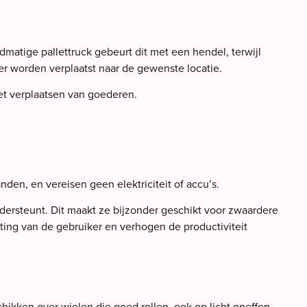
matige pallettruck gebeurt dit met een hendel, terwijl
r worden verplaatst naar de gewenste locatie.
 het verplaatsen van goederen.
anden, en vereisen geen elektriciteit of accu’s.
ondersteunt. Dit maakt ze bijzonder geschikt voor zwaardere
sting van de gebruiker en verhogen de productiviteit
chikken over wielen die goed rollen, ook op licht oneffen