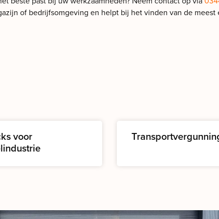
l het beste past bij uw werkzaamheden? Neem contact op via
0344
azijn of bedrijfsomgeving en helpt bij het vinden van de meest e
cks voor
Transportvergunnin
lindustrie