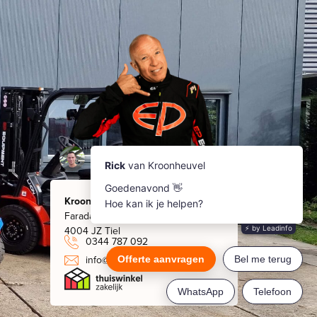
Kroonheuvel
Faradaystraat 8
4004 JZ Tiel
0344 787 092
info@kroonheuvel.nl