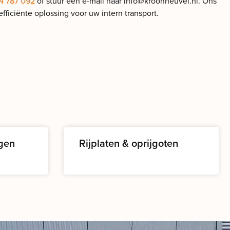
 787 092
of stuur een e-mail naar
info@kroonheuvel.nl
. Ons
fficiënte oplossing voor uw intern transport.
gen
Rijplaten & oprijgoten