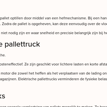
pallet optillen door middel van een hefmechanisme. Bij een hand
 Zodra de pallet is opgeheven, kan deze eenvoudig over de vloe
 niet nodig zijn en waar snelheid en precisie belangrijk zijn bij
 pallettruck
che.
steneffectief. Ze zijn geschikt voor lichtere lasten en korte afst
en motor die zowel het heffen als het verplaatsen van de lading 
magazijnen. Elektrische pallettrucks verminderen de fysieke bela
ks
n een soepele verplaatsing van pallets mogelijk te maken. Ze bes