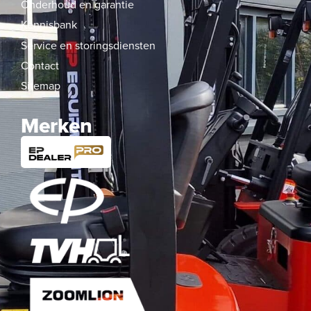
Onderhoud en garantie
Kennisbank
Service en storingsdiensten
Contact
Sitemap
Merken