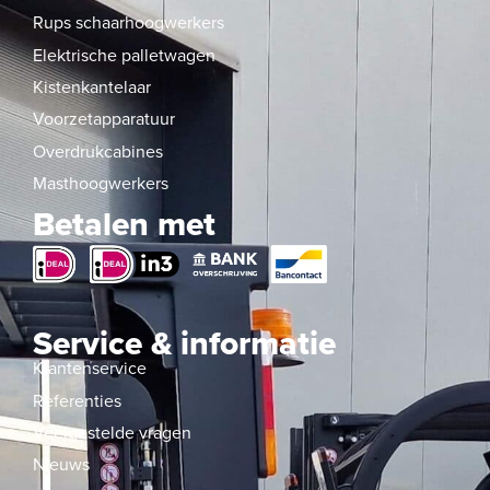
Rups schaarhoogwerkers
Elektrische palletwagen
Kistenkantelaar
Voorzetapparatuur
Overdrukcabines
Masthoogwerkers
Betalen met
Service & informatie
Klantenservice
Referenties
Veelgestelde vragen
Nieuws