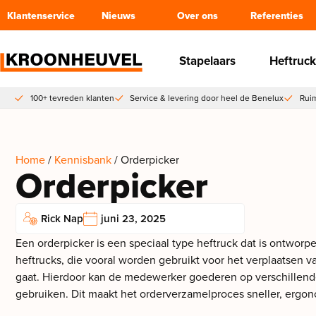
Klantenservice
Nieuws
Over ons
Referenties
Stapelaars
Heftruck
100+ tevreden klanten
Service & levering door heel de Benelux
Ruim
Home
/
Kennisbank
/ Orderpicker
Orderpicker
Rick Nap
juni 23, 2025
Een orderpicker is een speciaal type heftruck dat is ontworpe
heftrucks, die vooral worden gebruikt voor het verplaatsen v
gaat. Hierdoor kan de medewerker goederen op verschillende
gebruiken. Dit maakt het orderverzamelproces sneller, ergon