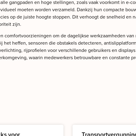
malle gangpaden en hoge stellingen, zoals vaak voorkomt in e-c
 individueel moeten worden verzameld. Dankzij hun compacte bo
ies op de juiste hoogte stoppen. Dit verhoogt de snelheid en n
iteit zijn.
ids en comfortvoorzieningen om de dagelijkse werkzaamheden v
 bij het heffen, sensoren die obstakels detecteren, antislipplat
chting, rijprofielen voor verschillende gebruikers en displays d
e werkomgeving, waarin medewerkers betrouwbare en constante pr
cks voor
Transportvergunnin