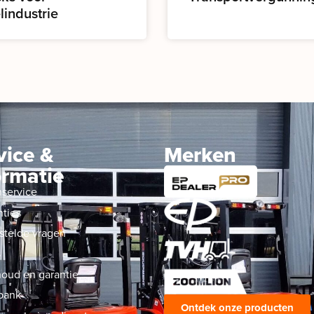
lindustrie
vice &
Merken
ormatie
nservice
nties
stelde vragen
s
oud en garantie
bank
Ontdek onze producten