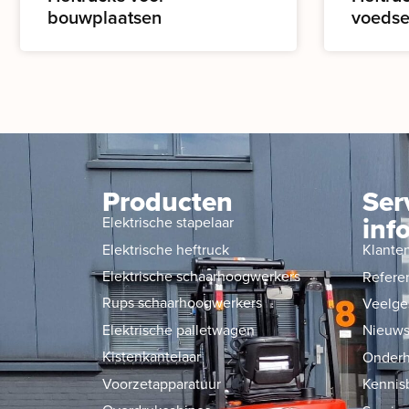
bouwplaatsen
voedse
Producten
Ser
inf
Elektrische stapelaar
Elektrische heftruck
Klante
Elektrische schaarhoogwerkers
Refere
Rups schaarhoogwerkers
Veelge
Elektrische palletwagen
Nieuw
Kistenkantelaar
Onderh
Voorzetapparatuur
Kennis