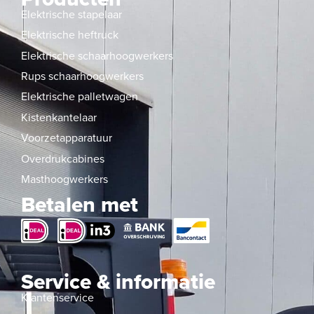
Elektrische stapelaar
Elektrische heftruck
Elektrische schaarhoogwerkers
Rups schaarhoogwerkers
Elektrische palletwagen
Kistenkantelaar
Voorzetapparatuur
Overdrukcabines
Masthoogwerkers
Betalen met
Service & informatie
Klantenservice