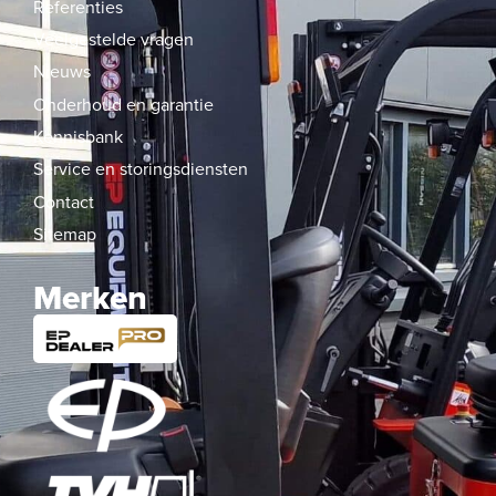
Referenties
Veelgestelde vragen
Nieuws
Onderhoud en garantie
Kennisbank
Service en storingsdiensten
Contact
Sitemap
Merken