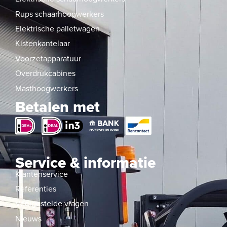
Rups schaarhoogwerkers
Elektrische palletwagen
Kistenkantelaar
Voorzetapparatuur
Overdrukcabines
Masthoogwerkers
Betalen met
Service & informatie
Klantenservice
Referenties
Veelgestelde vragen
Nieuws