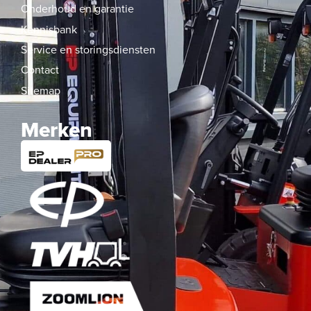
Onderhoud en garantie
Kennisbank
Service en storingsdiensten
Contact
Sitemap
Merken