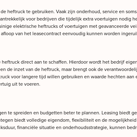
m de heftruck te gebruiken. Vaak zijn onderhoud, service en som
 aantrekkelijk voor bedrijven die tijdelijk extra voertuigen nodi
inige elektrische heftrucks of voertuigen met geavanceerde veili
afloop van het leasecontract eenvoudig kunnen worden ingerui
 heftruck direct aan te schaffen. Hierdoor wordt het bedrijf eige
ik en de inzet van de heftruck, maar brengt ook de verantwoordel
heftruck voor langere tijd willen gebruiken en waarde hechten a
tuig uit te voeren.
ngen te spreiden en budgetten beter te plannen. Leasing biedt 
tegen biedt volledige eigendom, flexibiliteit en de mogelijkheid
uur, financiële situatie en onderhoudsstrategie, kunnen bedrij