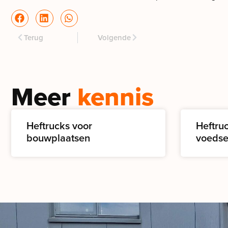
Terug
Volgende
Meer
kennis
Heftrucks voor
Heftru
bouwplaatsen
voedse