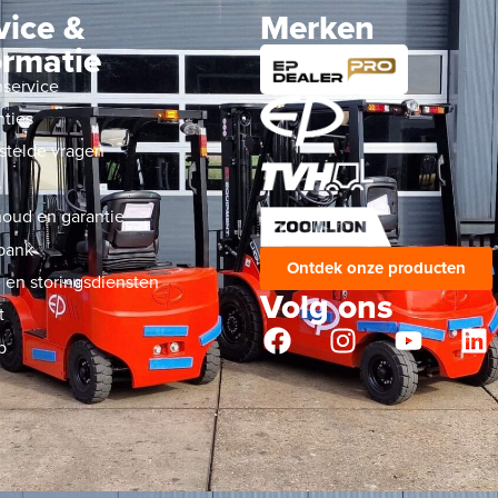
vice &
Merken
ormatie
nservice
nties
stelde vragen
s
oud en garantie
bank
Ontdek onze producten
 en storingsdiensten
Volg ons
t
p