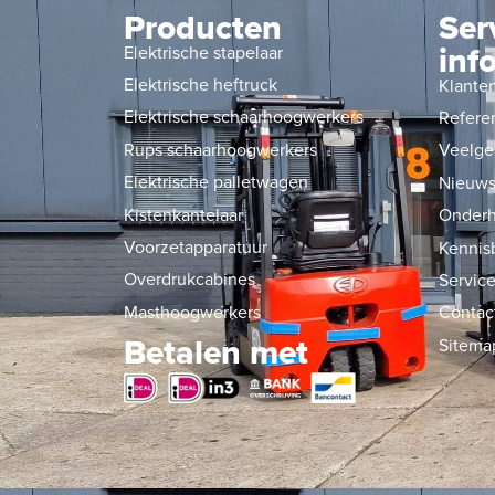
Producten
Ser
inf
Elektrische stapelaar
Elektrische heftruck
Klante
Elektrische schaarhoogwerkers
Refere
Rups schaarhoogwerkers
Veelge
Elektrische palletwagen
Nieuw
Kistenkantelaar
Onderh
Voorzetapparatuur
Kennis
Overdrukcabines
Service
Masthoogwerkers
Contac
Betalen met
Sitema