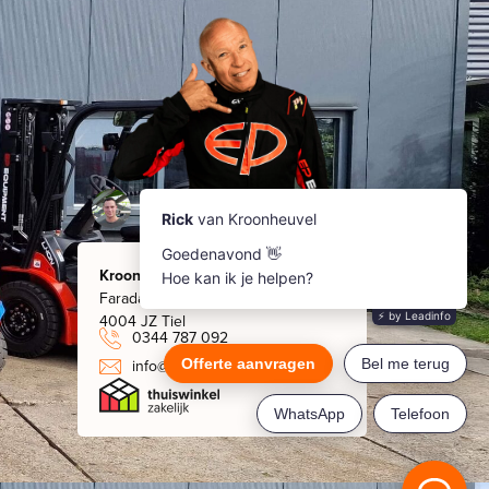
Kroonheuvel
Faradaystraat 8
4004 JZ Tiel
0344 787 092
info@kroonheuvel.nl