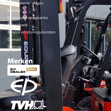
Veelgestelde vragen
Nieuws
Onderhoud en garantie
Kennisbank
Service en storingsdiensten
Contact
Sitemap
Merken