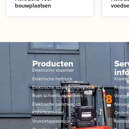
bouwplaatsen
voedse
Producten
Ser
inf
Elektrische stapelaar
Elektrische heftruck
Klante
Elektrische schaarhoogwerkers
Refere
Rups schaarhoogwerkers
Veelge
Elektrische palletwagen
Nieuw
Kistenkantelaar
Onderh
Voorzetapparatuur
Kennis