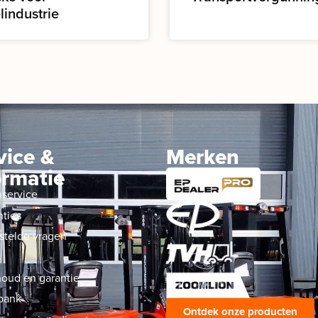
lindustrie
vice &
Merken
ormatie
nservice
nties
stelde vragen
s
oud en garantie
bank
Ontdek onze producten