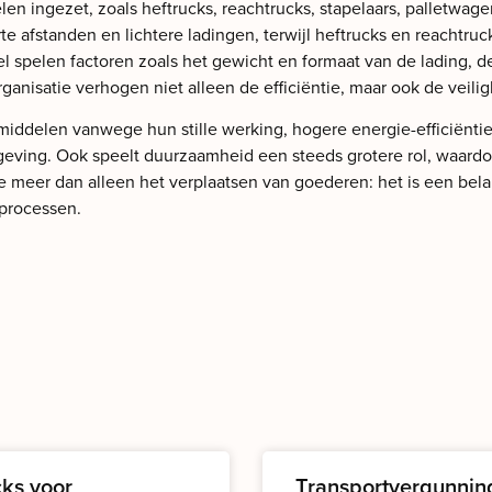
n ingezet, zoals heftrucks, reachtrucks, stapelaars, palletwage
te afstanden en lichtere ladingen, terwijl heftrucks en reachtru
l spelen factoren zoals het gewicht en formaat van de lading, d
ganisatie verhogen niet alleen de efficiëntie, maar ook de veili
middelen vanwege hun stille werking, hogere energie-efficiëntie
ving. Ook speelt duurzaamheid een steeds grotere rol, waardoor
e meer dan alleen het verplaatsen van goederen: het is een bela
sprocessen.
cks voor
Transportvergunnin