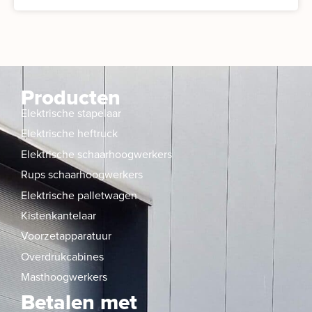
Producten
Elektrische stapelaar
Elektrische heftruck
Elektrische schaarhoogwerkers
Rups schaarhoogwerkers
Elektrische palletwagen
Kistenkantelaar
Voorzetapparatuur
Overdrukcabines
Masthoogwerkers
Betalen met