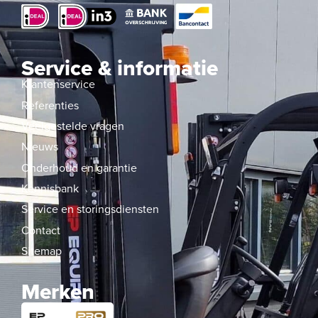
Service & informatie
Klantenservice
Referenties
Veelgestelde vragen
Nieuws
Onderhoud en garantie
Kennisbank
Service en storingsdiensten
Contact
Sitemap
Merken