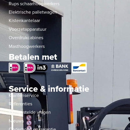
Rups schaarhoogwerkers
Elektrische palletwagen
Kistenkantelaar
Voorzetapparatuur
Overdrukcabines
Masthoogwerkers
Betalen met
Service & informatie
Klantenservice
Referenties
Veelgestelde vragen
Nieuws
Onderhoud en garantie