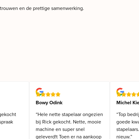
ertrouwen en de prettige samenwerking.
Bowy Odink
Michel Kie
gekocht
“Hele nette stapelaar ongezien
“Top bedri
spraak
bij Rick gekocht. Nette, mooie
goede kwal
machine en super snel
stapelaars
geleverd!t Toen er na aankoop
nieuw.”