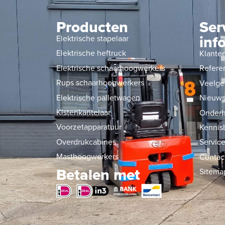
Producten
Ser
inf
Elektrische stapelaar
Elektrische heftruck
Klante
Elektrische schaarhoogwerkers
Refere
Rups schaarhoogwerkers
Veelge
Elektrische palletwagen
Nieuw
Kistenkantelaar
Onderh
Voorzetapparatuur
Kennis
Overdrukcabines
Service
Masthoogwerkers
Contac
Betalen met
Sitema