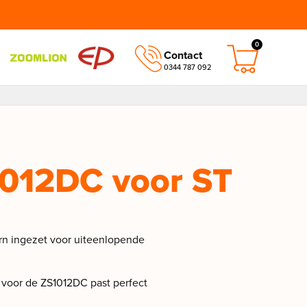
0
Contact
0344 787 092
1012DC voor ST
rn ingezet voor uiteenlopende
e voor de ZS1012DC past perfect