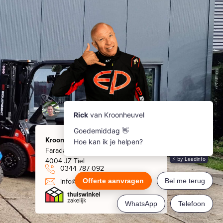
Kroonheuvel
Faradaystraat 8
4004 JZ Tiel
0344 787 092
info@kroonheuvel.nl