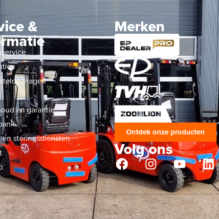
vice &
Merken
ormatie
nservice
nties
stelde vragen
s
oud en garantie
bank
Ontdek onze producten
 en storingsdiensten
Volg ons
t
p