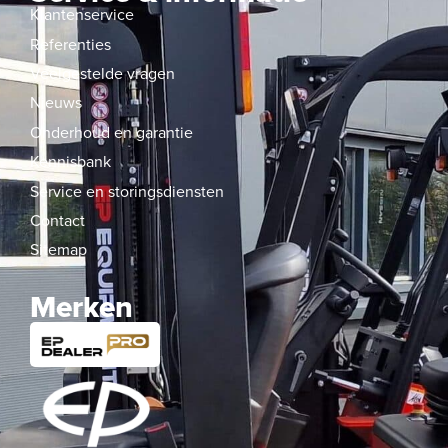
Klantenservice
Referenties
Veelgestelde vragen
Nieuws
Onderhoud en garantie
Kennisbank
Service en storingsdiensten
Contact
Sitemap
Merken