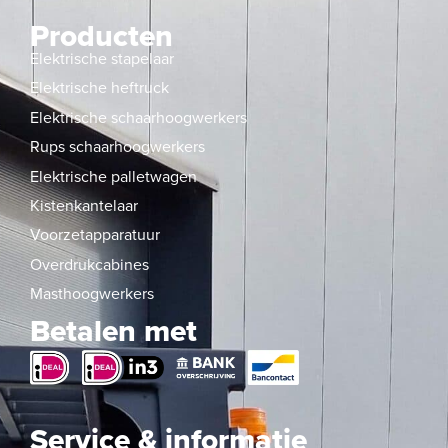
Producten
Elektrische stapelaar
Elektrische heftruck
Elektrische schaarhoogwerkers
Rups schaarhoogwerkers
Elektrische palletwagen
Kistenkantelaar
Voorzetapparatuur
Overdrukcabines
Masthoogwerkers
Betalen met
Service & informatie