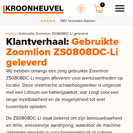
0
100+ tevreden klanten
Home
/ Gebruikte Zoomlion ZS0808DC-Li geleverd
Klantverhaal:
Gebruikte
Zoomlion ZS0808DC-Li
geleverd
Wij hebben onlangs een jong gebruikte Zoomlion
ZS0808DC-Li mogen afleveren voor werkzaamheden op
locatie. Deze elektrische schaarhoogwerker is uitgerust
met een Lithium-ion batterijpakket, wat zorgt voor een
lange inzetbaarheid en de mogelijkheid tot snel
tussentijds opladen.
De ZS0808DC-Li staat bekend om zijn betrouwbaarheid
en stille, emissievrije aandrijving, waardoor de machine
uitermate geschikt is voor binnengebruik in schone