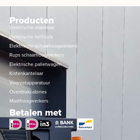
Producten
Elektrische stapelaar
Elektrische heftruck
Elektrische schaarhoogwerkers
Rups schaarhoogwerkers
Elektrische palletwagen
Kistenkantelaar
Voorzetapparatuur
Overdrukcabines
Masthoogwerkers
Betalen met