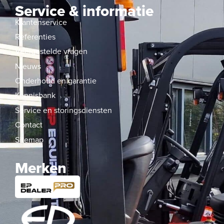
Service & informatie
Klantenservice
Referenties
Veelgestelde vragen
Nieuws
Onderhoud en garantie
Kennisbank
Service en storingsdiensten
Contact
Sitemap
Merken