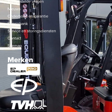
Veelgestelde vragen
Nieuws
Onderhoud en garantie
Kennisbank
Service en storingsdiensten
Contact
Sitemap
Merken