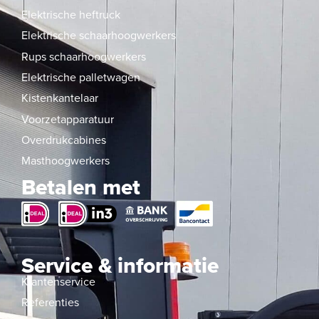
Elektrische heftruck
Elektrische schaarhoogwerkers
Rups schaarhoogwerkers
Elektrische palletwagen
Kistenkantelaar
Voorzetapparatuur
Overdrukcabines
Masthoogwerkers
Betalen met
Service & informatie
Klantenservice
Referenties