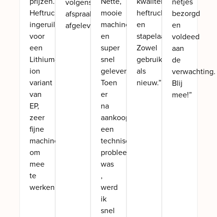
prijzen.
Nette,
kwaliteit
netjes
volgens
Heftruck
mooie
heftrucks
bezorgd
afspraak
ingeruild
machine
en
en
afgeleverd.”
voor
en
stapelaars.
voldeed
een
super
Zowel
aan
Lithium-
snel
gebruikt
de
ion
geleverd!t
als
verwachting.
variant
Toen
nieuw.”
Blij
van
er
mee!”
EP,
na
zeer
aankoop
fijne
een
machine
technisch
om
probleem
mee
was
te
,
werken!”
werd
ik
snel