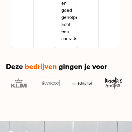
en
goed
geholpen!
Echt
een
aanrader!”
Deze
bedrijven
gingen je voor