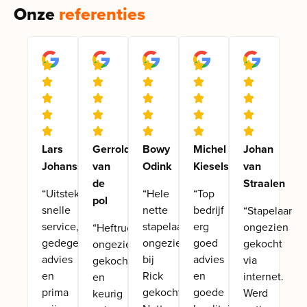
Onze
referenties
Lars
Gerrold
Bowy
Michel
Johan
Johansson
van
Odink
Kieselstein
van
de
Straalen
“Uitstekende
“Hele
“Top
pol
snelle
nette
bedrijf
“Stapelaar
service,
stapelaar
erg
ongezien
“Heftruck
gedegen
ongezien
goed
gekocht
ongezien
advies
bij
advies
via
gekocht
en
Rick
en
internet.
en
prima
gekocht.
goede
Werd
keurig