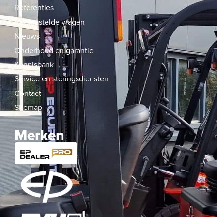
Referenties
Veelgestelde vragen
Nieuws
Onderhoud en garantie
Kennisbank
Service en storingsdiensten
Contact
Sitemap
Merken