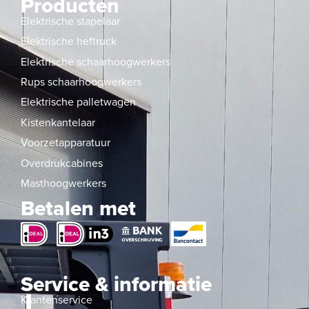
Producten
Elektrische stapelaar
Elektrische heftruck
Elektrische schaarhoogwerkers
Rups schaarhoogwerkers
Elektrische palletwagen
Kistenkantelaar
Voorzetapparatuur
Overdrukcabines
Masthoogwerkers
Betalen met
Service & informatie
Klantenservice