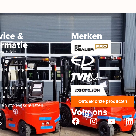
vice &
Merken
ormatie
nservice
nties
stelde vragen
s
oud en garantie
bank
Ontdek onze producten
 en storingsdiensten
Volg ons
t
p