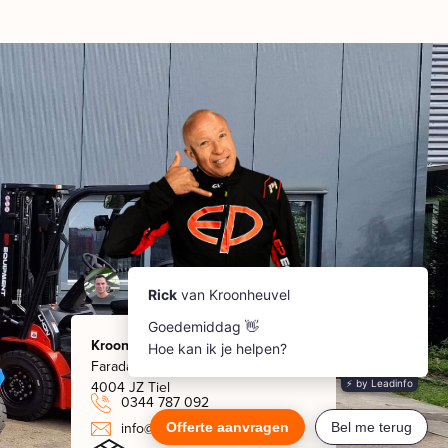
Kroonheuvel
Faradaystraat 8
4004 JZ Tiel
0344 787 092
info@kroonheuvel.nl