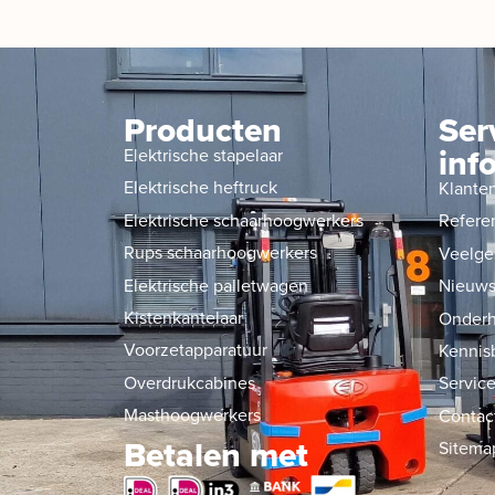
Producten
Ser
inf
Elektrische stapelaar
Elektrische heftruck
Klante
Elektrische schaarhoogwerkers
Refere
Rups schaarhoogwerkers
Veelge
Elektrische palletwagen
Nieuw
Kistenkantelaar
Onderh
Voorzetapparatuur
Kennis
Overdrukcabines
Service
Masthoogwerkers
Contac
Betalen met
Sitema