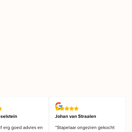
selstein
Johan van Straalen
jf erg goed advies en
“Stapelaar ongezien gekocht